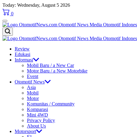
Skip
Today: Wednesday, August 5 2026
to
0
content
OtomotifNews.com
OtomotifNews.com
Review
Edukasi
Informasi
Mobil Baru / a New Car
Motor Baru / a New Motorbike
Event
Otomotif News
Asia
Mobil
Motor
Komunitas / Community
Komparasi
Mini 4WD
Privacy Policy
About Us
Motorsport
F1