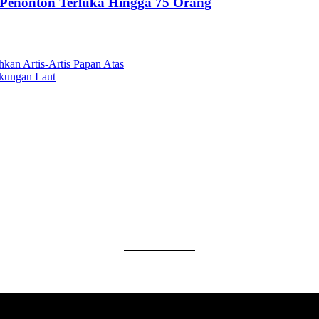
 Penonton Terluka Hingga 75 Orang
an Artis-Artis Papan Atas
gkungan Laut