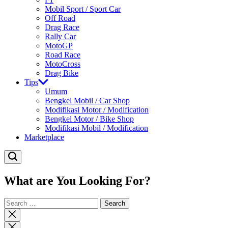
Mobil Sport / Sport Car
Off Road
Drag Race
Rally Car
MotoGP
Road Race
MotoCross
Drag Bike
Tips
Umum
Bengkel Mobil / Car Shop
Modifikasi Motor / Modification
Bengkel Motor / Bike Shop
Modifikasi Mobil / Modification
Marketplace
What are You Looking For?
Search
for:
Close
search