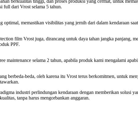
han berkualitas tinggi, dan proses produksi yang cermat, untuk mema
 full dari Vrost selama 5 tahun.
 optimal, memastikan visibilitas yang jernih dari dalam kendaraan saa
tection film Vrost juga, dirancang untuk daya tahan jangka panjang, m
roduk PPF.
ee maintenance selama 2 tahun, apabila produk kami mengalami apabila
 berbeda-beda, oleh karena itu Vrost terus berkomitmen, untuk menye
itawarkan.
adigma industri perlindungan kendaraan dengan memberikan solusi yan
kualitas, tanpa harus mengorbankan anggaran.