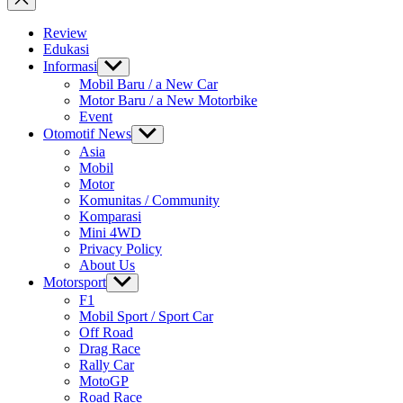
Review
Edukasi
Informasi
Show
sub
Mobil Baru / a New Car
menu
Motor Baru / a New Motorbike
Event
Otomotif News
Show
sub
Asia
menu
Mobil
Motor
Komunitas / Community
Komparasi
Mini 4WD
Privacy Policy
About Us
Motorsport
Show
sub
F1
menu
Mobil Sport / Sport Car
Off Road
Drag Race
Rally Car
MotoGP
Road Race