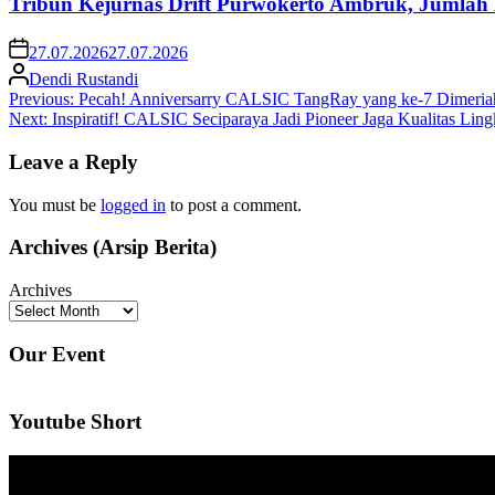
Tribun Kejurnas Drift Purwokerto Ambruk, Jumlah
27.07.2026
27.07.2026
Dendi Rustandi
Post
Previous:
Pecah! Anniversarry CALSIC TangRay yang ke-7 Dimeriahk
Next:
Inspiratif! CALSIC Seciparaya Jadi Pioneer Jaga Kualitas Lin
navigation
Leave a Reply
You must be
logged in
to post a comment.
Archives (Arsip Berita)
Archives
Our Event
Youtube Short