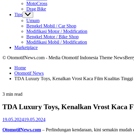
MotoCross
Drag Bike
Tips
Show
sub
Umum
menu
Bengkel Mobil / Car Shop
Modifikasi Motor / Modification
Bengkel Motor / Bike Shop
Modifikasi Mobil / Modification
Marketplace
© OtomotifNews.com - Media Otomotif Indonesia Theme NewsBerr
Home
Otomotif News
TDA Luxury Toys, Kenalkan Vrost Kaca Film Kualitas Tingg
Estimated
3 min read
read
time
TDA Luxury Toys, Kenalkan Vrost Kaca F
19.05.2024
19.05.2024
OtomotifNews.com
– Perlindungan kendaraan, kini semakin mudah da