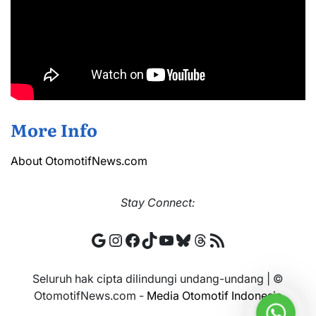
More Info
About OtomotifNews.com
Stay
Connect:
Google
Instagram
Facebook
TikTok
YouTube
Bluesky
Threads
RSS Feed
Seluruh hak cipta dilindungi undang-undang | ©
OtomotifNews.com -
Media Otomotif Indonesia
Whats