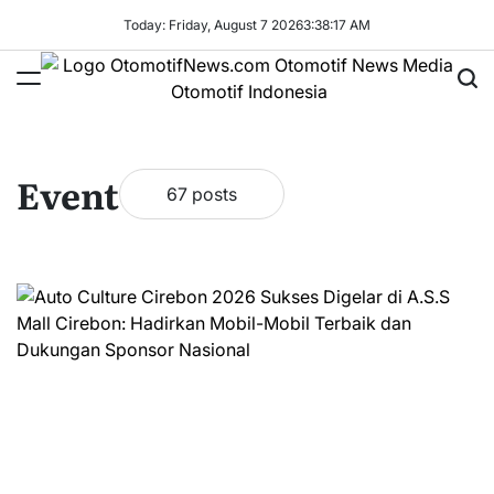
Skip
Today: Friday, August 7 2026
3
:
38
:
18
AM
to
content
OtomotifNews.com
Event
67 posts