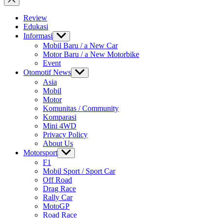
Review
Edukasi
Informasi
Show
sub
Mobil Baru / a New Car
menu
Motor Baru / a New Motorbike
Event
Otomotif News
Show
sub
Asia
menu
Mobil
Motor
Komunitas / Community
Komparasi
Mini 4WD
Privacy Policy
About Us
Motorsport
Show
sub
F1
menu
Mobil Sport / Sport Car
Off Road
Drag Race
Rally Car
MotoGP
Road Race