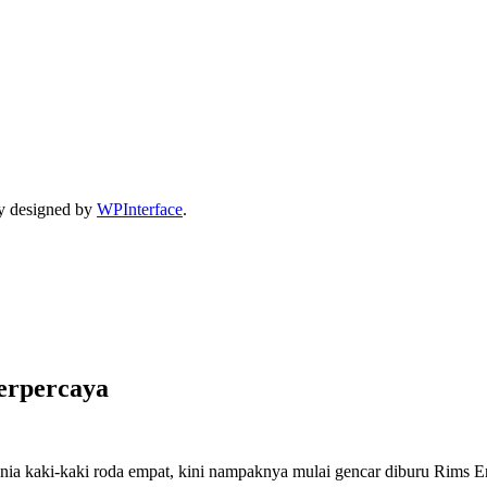
y designed by
WPInterface
.
Terpercaya
a kaki-kaki roda empat, kini nampaknya mulai gencar diburu Rims Enth