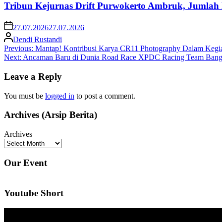
Tribun Kejurnas Drift Purwokerto Ambruk, Jumlah
27.07.2026
27.07.2026
Dendi Rustandi
Post
Previous:
Mantap! Kontribusi Karya CR11 Photography Dalam Kegia
Next:
Ancaman Baru di Dunia Road Race XPDC Racing Team Bangu
navigation
Leave a Reply
You must be
logged in
to post a comment.
Archives (Arsip Berita)
Archives
Our Event
Youtube Short