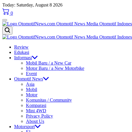
Skip
Today: Saturday, August 8 2026
to
0
content
OtomotifNews.com
OtomotifNews.com
Review
Edukasi
Informasi
Mobil Baru / a New Car
Motor Baru / a New Motorbike
Event
Otomotif News
Asia
Mobil
Motor
Komunitas / Community
Komparasi
Mini 4WD
Privacy Policy
About Us
Motorsport
F1