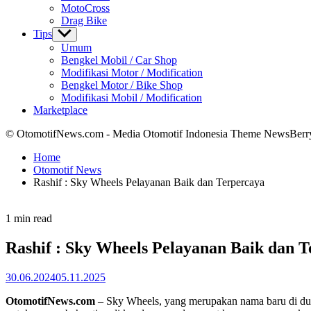
MotoCross
Drag Bike
Tips
Show
sub
Umum
menu
Bengkel Mobil / Car Shop
Modifikasi Motor / Modification
Bengkel Motor / Bike Shop
Modifikasi Mobil / Modification
Marketplace
© OtomotifNews.com - Media Otomotif Indonesia Theme NewsBerr
Home
Otomotif News
Rashif : Sky Wheels Pelayanan Baik dan Terpercaya
Estimated
1 min read
read
time
Rashif : Sky Wheels Pelayanan Baik dan 
30.06.2024
05.11.2025
OtomotifNews.com
– Sky Wheels, yang merupakan nama baru di duni