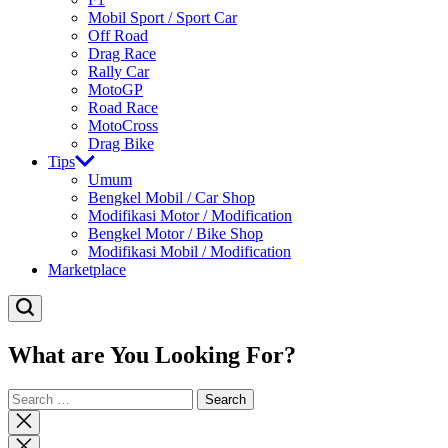
Mobil Sport / Sport Car
Off Road
Drag Race
Rally Car
MotoGP
Road Race
MotoCross
Drag Bike
Tips
Umum
Bengkel Mobil / Car Shop
Modifikasi Motor / Modification
Bengkel Motor / Bike Shop
Modifikasi Mobil / Modification
Marketplace
What are You Looking For?
Search
for:
Close
search