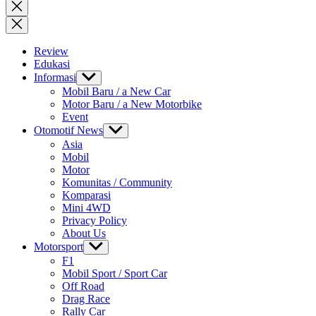
for:
Close
search
Review
Edukasi
Informasi
Show
sub
Mobil Baru / a New Car
menu
Motor Baru / a New Motorbike
Event
Otomotif News
Show
sub
Asia
menu
Mobil
Motor
Komunitas / Community
Komparasi
Mini 4WD
Privacy Policy
About Us
Motorsport
Show
sub
F1
menu
Mobil Sport / Sport Car
Off Road
Drag Race
Rally Car