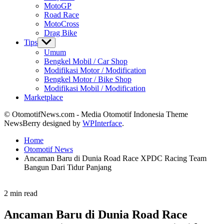
MotoGP
Road Race
MotoCross
Drag Bike
Tips
Show
sub
Umum
menu
Bengkel Mobil / Car Shop
Modifikasi Motor / Modification
Bengkel Motor / Bike Shop
Modifikasi Mobil / Modification
Marketplace
© OtomotifNews.com - Media Otomotif Indonesia Theme
NewsBerry designed by
WPInterface
.
Home
Otomotif News
Ancaman Baru di Dunia Road Race XPDC Racing Team
Bangun Dari Tidur Panjang
Estimated
2 min read
read
time
Ancaman Baru di Dunia Road Race