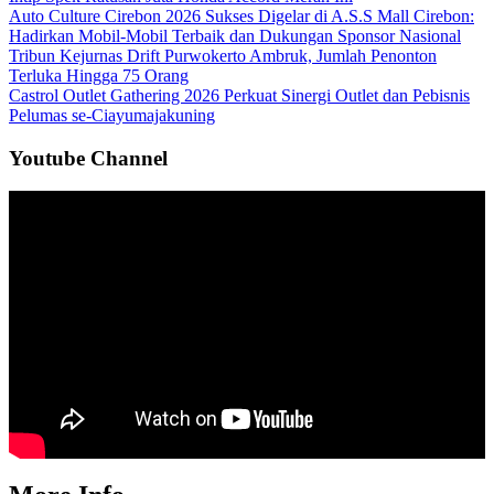
Auto Culture Cirebon 2026 Sukses Digelar di A.S.S Mall Cirebon:
Hadirkan Mobil-Mobil Terbaik dan Dukungan Sponsor Nasional
Tribun Kejurnas Drift Purwokerto Ambruk, Jumlah Penonton
Terluka Hingga 75 Orang
Castrol Outlet Gathering 2026 Perkuat Sinergi Outlet dan Pebisnis
Pelumas se-Ciayumajakuning
Youtube Channel