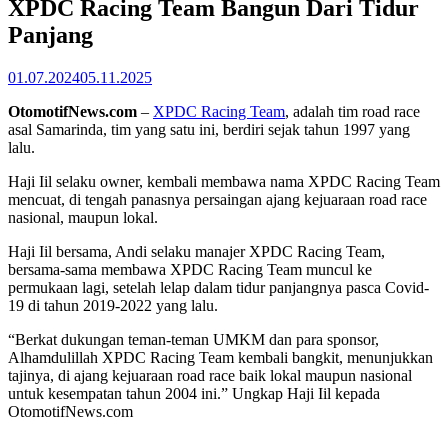
XPDC Racing Team Bangun Dari Tidur
Panjang
01.07.2024
05.11.2025
OtomotifNews.com
–
XPDC Racing Team
, adalah tim road race
asal Samarinda, tim yang satu ini, berdiri sejak tahun 1997 yang
lalu.
Haji Iil selaku owner, kembali membawa nama XPDC Racing Team
mencuat, di tengah panasnya persaingan ajang kejuaraan road race
nasional, maupun lokal.
Haji Iil bersama, Andi selaku manajer XPDC Racing Team,
bersama-sama membawa XPDC Racing Team muncul ke
permukaan lagi, setelah lelap dalam tidur panjangnya pasca Covid-
19 di tahun 2019-2022 yang lalu.
“Berkat dukungan teman-teman UMKM dan para sponsor,
Alhamdulillah XPDC Racing Team kembali bangkit, menunjukkan
tajinya, di ajang kejuaraan road race baik lokal maupun nasional
untuk kesempatan tahun 2004 ini.” Ungkap Haji Iil kepada
OtomotifNews.com