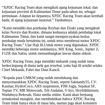
“XPDC Racing Team akan mengikuti ajang kejuaraan lokal, dan
kejuaraan provinsi di Kalimantan Timur pada tahun ini, sebagai
permulaan. Adapun ke depannya XPDC Racing Team akan kembali
hadir, di ajang kejuaraan nasional.” Tambahnya.
“Kami memiliki dua pembalap Reyhan dan Dzaki yang mengikuti
kelas Novice dan Rookie, dimana keduanya adalah pembalap lokal
Kalimantan Timur, dan kami sangat mempercayakan kedua
pembalap muda bertalenta ini, untuk terus membesut motor XPDC
Racing Team.” Ujar Haji Iil.Untuk motor yang digunakan, XPDC
memiliki beberapa motor andalannya, MX King, Sonic, Jupiter Z,
F1ZR dan Satria, untuk menumbangkan lawan diatas sirkuit.
XPDC Racing Team, juga memiliki mekanik yang sudah lama
berkecimpung di dunia tarik gas tersebut, yaitu haji Iil sendiri selaku
Chief Mekanik, Fahri dan Dani Kancil.
“Kepada para UMKM yang sudah mendukung dan
menyemarakkan XPDC Racing Team, seperti Saktiandy55, CV.
Kasmar, HydroCoco, ARS suspension, PJM Jogja, Sepakat SF,
Tepian TV, MR Motowash, Teh Andalan, V-bys, Heybilldimsum,
Wadahnya Bekesah, Hanz media online. Kami akan berjuang
semaksimal mungkin, dan membuktikan bahwa XPDC Racing
Team tidak hanya eksis di masa lalu, namun juga akan konsisten