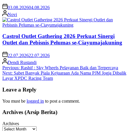
03.08.2026
04.08.2026
Novi
Castrol Outlet Gathering 2026 Perkuat Sinergi
Outlet dan Pebisnis Pelumas se-Ciayumajakuning
22.07.2026
22.07.2026
Dendi Rustandi
Post
Previous:
Rashif : Sky Wheels Pelayanan Baik dan Terpercaya
Next:
Sabet Banyak Piala Kejuaraan Ada Nama PJM Jogja Dibalik
navigation
Layar XPDC Racing Team
Leave a Reply
You must be
logged in
to post a comment.
Archives (Arsip Berita)
Archives