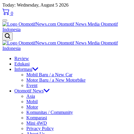
Skip
Today: Wednesday, August 5 2026
to
0
content
OtomotifNews.com
OtomotifNews.com
Review
Edukasi
Informasi
Mobil Baru / a New Car
Motor Baru / a New Motorbike
Event
Otomotif News
Asia
Mobil
Motor
Komunitas / Community
Komparasi
Mini 4WD
Privacy Policy
About Us