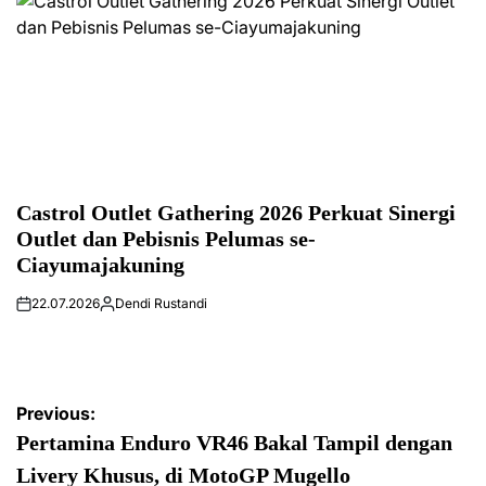
Castrol Outlet Gathering 2026 Perkuat Sinergi
Outlet dan Pebisnis Pelumas se-
Ciayumajakuning
22.07.2026
Dendi Rustandi
Post
Previous:
navigation
Pertamina Enduro VR46 Bakal Tampil dengan
Livery Khusus, di MotoGP Mugello