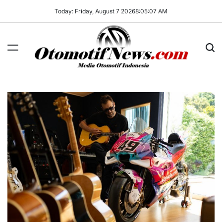
Skip
Today: Friday, August 7 2026
8
:
05
:
08
AM
to
content
OtomotifNews.com