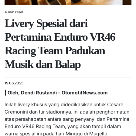
4 min read
Estimated
Livery Spesial dari
read
time
Pertamina Enduro VR46
Racing Team Padukan
Musik dan Balap
19.06.2025
| Oleh, Dendi Rustandi – OtomotifNews.com
Inilah livery khusus yang didedikasikan untuk Cesare
Cremonini dan tur stadionnya. Ini adalah penghormatan
atas persahabatan antara sang penyanyi dan Pertamina
Enduro VR46 Racing Team, yang akan tampil dalam
warna spesial ini pada hari Minggu di Mugello.