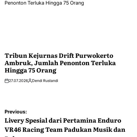
Tribun Kejurnas Drift Purwokerto
Ambruk, Jumlah Penonton Terluka
Hingga 75 Orang
27.07.2026
Dendi Rustandi
Post
Previous:
navigation
Livery Spesial dari Pertamina Enduro
VR46 Racing Team Padukan Musik dan