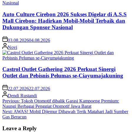
Auto Culture Cirebon 2026 Sukses Digelar di A.S.S
Mall Cirebon: Hadirkan Mobil-Mobil Terbaik dan
Dukungan Sponsor Nasional
03.08.2026
04.08.2026
Novi
Castrol Outlet Gathering 2026 Perkuat Sinergi
Outlet dan Pebisnis Pelumas se-Ciayumajakuning
22.07.2026
22.07.2026
Dendi Rustandi
Post
Previous:
Tokoh Otomotif dibalik Garasi Kampoeng Premium:
Naungi Berbagai Penggiat Otomotif Jawa Barat
navigation
Next:
AWAS! Mobil Dijemur Dibawah Terik Matahari Jadi Sumber
Gas Beracun
Leave a Reply