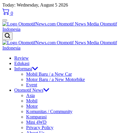
Skip
Today: Wednesday, August 5 2026
to
0
content
OtomotifNews.com
OtomotifNews.com
Review
Edukasi
Informasi
Mobil Baru / a New Car
Motor Baru / a New Motorbike
Event
Otomotif News
Asia
Mobil
Motor
Komunitas / Community
Komparasi
Mini 4WD
Privacy Policy
About Us