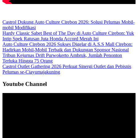
Castrol Dukung Auto Culture Cirebon 2026: Solusi Pelumas Mobil-
mobil Modifikasi
Hardy Classic Sabet Best of The Day di Auto Culture Cirebon: Yuk
Intip Spek Ratusan Juta Honda Accord Merah Ini
Auto Culture Cirebon 2026 Sukses Digelar di A.S.S Mall Cirebon:
Hadirkan Mobil-Mobil Terbaik dan Dukungan Sponsor Nasional
Tribun Kejurnas Drift Purwokerto Ambruk, Jumlah Penonton
Terluka Hingga 75 Orang
Castrol Outlet Gathering 2026 Perkuat Sinergi Outlet dan Pebisnis
Pelumas se-Ciayumajakuning
Youtube Channel