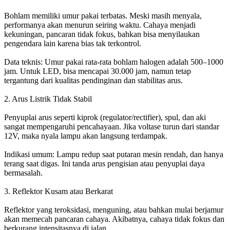
Bohlam memiliki umur pakai terbatas. Meski masih menyala,
performanya akan menurun seiring waktu. Cahaya menjadi
kekuningan, pancaran tidak fokus, bahkan bisa menyilaukan
pengendara lain karena bias tak terkontrol.
Data teknis: Umur pakai rata-rata bohlam halogen adalah 500–1000
jam. Untuk LED, bisa mencapai 30.000 jam, namun tetap
tergantung dari kualitas pendinginan dan stabilitas arus.
2. Arus Listrik Tidak Stabil
Penyuplai arus seperti kiprok (regulator/rectifier), spul, dan aki
sangat mempengaruhi pencahayaan. Jika voltase turun dari standar
12V, maka nyala lampu akan langsung terdampak.
Indikasi umum: Lampu redup saat putaran mesin rendah, dan hanya
terang saat digas. Ini tanda arus pengisian atau penyuplai daya
bermasalah.
3. Reflektor Kusam atau Berkarat
Reflektor yang teroksidasi, menguning, atau bahkan mulai berjamur
akan memecah pancaran cahaya. Akibatnya, cahaya tidak fokus dan
berkurang intensitasnya di jalan.