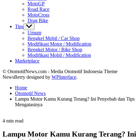
MotoGP
Road Race
MotoCross
Drag Bike
Tips
Show
sub
Umum
menu
Bengkel Mobil / Car Shop
Modifikasi Motor / Modification
Bengkel Motor / Bike Shop
Modifikasi Mobil / Modification
Marketplace
© OtomotifNews.com - Media Otomotif Indonesia Theme
NewsBerry designed by
WPInterface
.
Home
Otomotif News
Lampu Motor Kamu Kurang Terang? Ini Penyebab dan Tips
Mengatasinya
Estimated
4 min read
read
time
Lampu Motor Kamu Kurang Terang? Ini