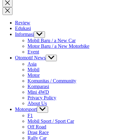
for:
Close
search
Review
Edukasi
Informasi
Show
sub
Mobil Baru / a New Car
menu
Motor Baru / a New Motorbike
Event
Otomotif News
Show
sub
Asia
menu
Mobil
Motor
Komunitas / Community
Komparasi
Mini 4WD
Privacy Policy
About Us
Motorsport
Show
sub
F1
menu
Mobil Sport / Sport Car
Off Road
Drag Race
Rally Car