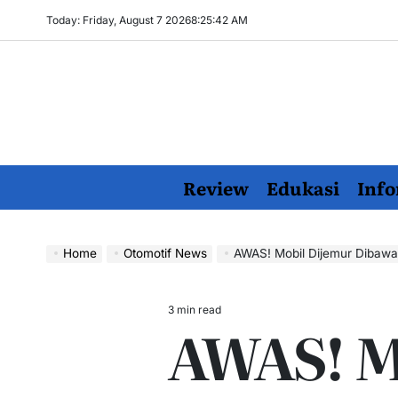
Skip
Today: Friday, August 7 2026
8
:
25
:
43
AM
to
content
Review
Edukasi
Info
Home
Otomotif News
AWAS! Mobil Dijemur Dibawa
3 min read
Estimated
AWAS! M
read
time