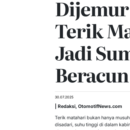
Dijemur
Terik M
Jadi Su
Beracun
30.07.2025
| Redaksi, OtomotifNews.com
Terik matahari bukan hanya musu
disadari, suhu tinggi di dalam kab