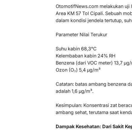
OtomotifNews.com melakukan uji l
Area KM 57 Tol Cipali. Sebuah mob
dalam kondisi jendela tertutup, suh
Parameter Nilai Terukur
Suhu kabin 68,3°C
Kelembaban kabin 24% RH
Benzena (dari VOC meter) 13,7 µg
Ozon (O₃) 5,4 µg/m³
Catatan: batas ambang benzena d
adalah 1,6 µg/m³.
Kesimpulan: Konsentrasi zat beracu
ambang sehat, terutama saat kendar
Dampak Kesehatan: Dari Sakit Ke