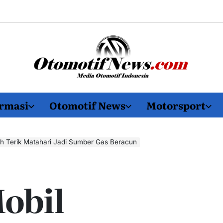
OtomotifNews.com
rmasi
Otomotif News
Motorsport
h Terik Matahari Jadi Sumber Gas Beracun
obil