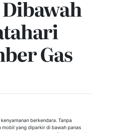
 Dibawah
atahari
mber Gas
h kenyamanan berkendara. Tanpa
in mobil yang diparkir di bawah panas