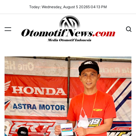
Skip
Today: Wednesday, August 5 2026
5
:
04
:
13
PM
to
content
OtomotifNews.com