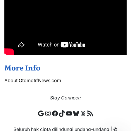
More Info
About OtomotifNews.com
Stay
Connect:
Google
Instagram
Facebook
TikTok
YouTube
Bluesky
Threads
RSS Feed
Seluruh hak cipta dilindungi undang-undang | ©