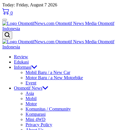
Skip
Today: Friday, August 7 2026
to
0
content
OtomotifNews.com
OtomotifNews.com
Review
Edukasi
Informasi
Mobil Baru / a New Car
Motor Baru / a New Motorbike
Event
Otomotif News
Asia
Mobil
Motor
Komunitas / Community
Komparasi
Mini 4WD
Privacy Policy
About Us