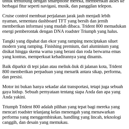
untuk terhubung dengan smartphone mereka, memberikan akses ke
berbagai fitur seperti navigasi, musik, dan panggilan telepon.
Cruise control membuat perjalanan jarak jauh menjadi lebih
nyaman, sementara dashboard TFT yang bersih dan jernih
memberikan informasi yang mudah dibaca. Trident 800 memadukan
energi pemberontak dengan DNA roadster Triumph yang halus.
Tangki yang dipahat dan ekor yang ramping menciptakan siluet
modern yang ramping. Finishing premium, dari aluminium yang
disikat hingga skema warna yang berani dan roda berwarna emas
yang kontras, memperkuat kehadirannya yang dinamis.
Baik diparkir di tepi jalan atau meliuk-liuk di jalanan kota, Trident
800 memberikan perpaduan yang menarik antara sikap, performa,
dan presisi.
Motor ini bukan hanya sekadar alat transportasi, tetapi juga sebuah
gaya hidup. Sebuah pernyataan tentang siapa Anda dan apa yang
Anda yakini.
Triumph Trident 800 adalah pilihan yang tepat bagi mereka yang
mencari roadster telanjang kelas menengah yang menawarkan
performa yang menggembirakan, handling yang lincah, teknologi
canggih, dan desain yang memukau.