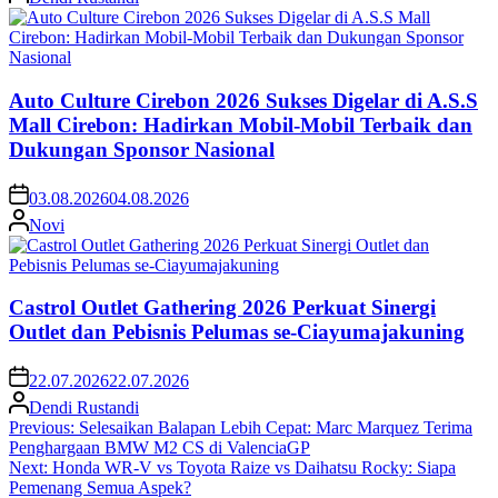
Auto Culture Cirebon 2026 Sukses Digelar di A.S.S
Mall Cirebon: Hadirkan Mobil-Mobil Terbaik dan
Dukungan Sponsor Nasional
03.08.2026
04.08.2026
Novi
Castrol Outlet Gathering 2026 Perkuat Sinergi
Outlet dan Pebisnis Pelumas se-Ciayumajakuning
22.07.2026
22.07.2026
Dendi Rustandi
Post
Previous:
Selesaikan Balapan Lebih Cepat: Marc Marquez Terima
Penghargaan BMW M2 CS di ValenciaGP
navigation
Next:
Honda WR-V vs Toyota Raize vs Daihatsu Rocky: Siapa
Pemenang Semua Aspek?