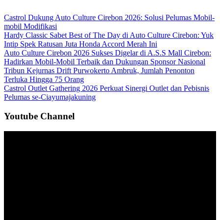
Castrol Dukung Auto Culture Cirebon 2026: Solusi Pelumas Mobil-
mobil Modifikasi
Hardy Classic Sabet Best of The Day di Auto Culture Cirebon: Yuk
Intip Spek Ratusan Juta Honda Accord Merah Ini
Auto Culture Cirebon 2026 Sukses Digelar di A.S.S Mall Cirebon:
Hadirkan Mobil-Mobil Terbaik dan Dukungan Sponsor Nasional
Tribun Kejurnas Drift Purwokerto Ambruk, Jumlah Penonton
Terluka Hingga 75 Orang
Castrol Outlet Gathering 2026 Perkuat Sinergi Outlet dan Pebisnis
Pelumas se-Ciayumajakuning
Youtube Channel