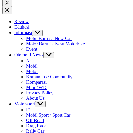
for:
Close
search
Review
Edukasi
Informasi
Show
sub
Mobil Baru / a New Car
menu
Motor Baru / a New Motorbike
Event
Otomotif News
Show
sub
Asia
menu
Mobil
Motor
Komunitas / Community
Komparasi
Mini 4WD
Privacy Policy
About Us
Motorsport
Show
sub
F1
menu
Mobil Sport / Sport Car
Off Road
Drag Race
Rally Car