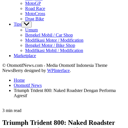
MotoGP
Road Race
MotoCross
Drag Bike
Tips
Show
sub
Umum
menu
Bengkel Mobil / Car Shop
Modifikasi Motor / Modification
Bengkel Motor / Bike Shop
Modifikasi Mobil / Modification
Marketplace
© OtomotifNews.com - Media Otomotif Indonesia Theme
NewsBerry designed by
WPInterface
.
Home
Otomotif News
Triumph Trident 800: Naked Roadster Dengan Performa
Agresif
Estimated
3 min read
read
time
Triumph Trident 800: Naked Roadster