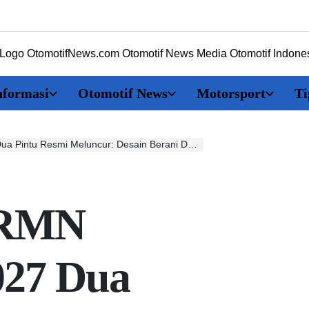
tomotifNews.com
nformasi
Otomotif News
Motorsport
Ti
Resmi Meluncur: Desain Berani Dengan Performa Racing
GRMN
027 Dua