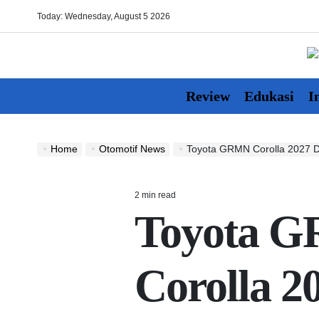
Skip
Today: Wednesday, August 5 2026
to
content
O
Review
Edukasi
I
Home
Otomotif News
Toyota GRMN Corolla 2027 Dua Pintu 
2 min read
Estimated
Toyota 
read
time
Corolla 2