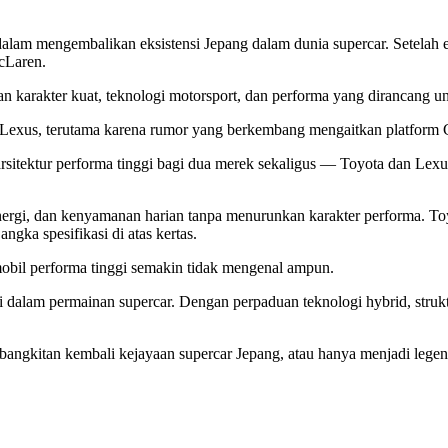
lam mengembalikan eksistensi Jepang dalam dunia supercar. Setelah
cLaren.
 karakter kuat, teknologi motorsport, dan performa yang dirancang u
 Lexus, terutama karena rumor yang berkembang mengaitkan platfor
g arsitektur performa tinggi bagi dua merek sekaligus — Toyota dan L
energi, dan kenyamanan harian tanpa menurunkan karakter performa. T
gka spesifikasi di atas kertas.
 mobil performa tinggi semakin tidak mengenal ampun.
dalam permainan supercar. Dengan perpaduan teknologi hybrid, struktu
ngkitan kembali kejayaan supercar Jepang, atau hanya menjadi legenda