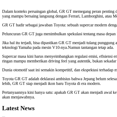
Dalam konteks persaingan global, GR GT memegang peran penting da
yang mampu bersaing langsung dengan Ferrari, Lamborghini, atau M
GR GT hadir sebagai jawaban Toyota: sebuah supercar modern dengan
Peluncuran GR GT juga menimbulkan spekulasi tentang masa depan
Jika hal itu terjadi, bisa dipastikan GR GT menjadi tulang punggun
teknologi Yamaha pada mesin V10-nya.Namun tantangan tetap ada.
Supercar masa kini harus menyeimbangkan regulasi emisi, efisiensi 
ringan mampu memberikan driving feel yang autentik, bukan sekadar an
Dunia otomotif saat ini semakin kompetitif, dan ekspektasi terhadap
Toyota GR GT adalah deklarasi ambisius bahwa Jepang belum selesai 
lebih, GR GT siap menjadi ikon baru Toyota di era modern.
Pertanyaannya kini hanya satu: apakah GR GT akan menjadi awal keba
akan menjawabnya.
Latest News