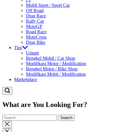
Mobil Sport / Sport Car
Off Road
Drag Race
Rally Car
MotoGP
Road Race
MotoCross
Drag Bike
Tips
Umum
Bengkel Mobil / Car Shop
Modifikasi Motor / Modification
Bengkel Motor / Bike Shop
Modifikasi Mobil / Modification
Marketplace
What are You Looking For?
Search
for:
Close
search