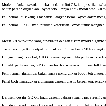
Model ini bukan sekadar tambahan dalam lini GR; ia diposisikan seba
belum pernah digunakan Toyota sebelumnya untuk mobil produksi ma
Peluncuran ini sekaligus menandai langkah besar Toyota dalam menge
Peluncuran GR GT menunjukkan keseriusan Toyota untuk menghadirk
Mesin V8 twin-turbo yang dipadukan dengan sistem hybrid digambarkan
Toyota menargetkan output minimal 650 PS dan torsi 850 Nm, angk
Dengan tenaga tersebut, GR GT dirancang memiliki performa sekelas 
Di balik performanya, GR GT berdiri di atas sasis aluminium full-f
Penggunaan aluminium bukan hanya menurunkan bobot, tetapi juga me
Panel bodi memadukan aluminium dengan plastik berpenguat serat kar
Dari segi desain, GR GT hadir dengan bahasa visual yang agresif dan
Kap depan rendah, posisi berkendara yang dalam, serta intake besa