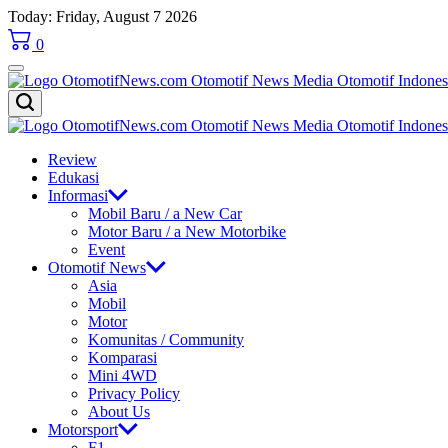
Skip
Today: Friday, August 7 2026
to
0
content
OtomotifNews.com
OtomotifNews.com
Review
Edukasi
Informasi
Mobil Baru / a New Car
Motor Baru / a New Motorbike
Event
Otomotif News
Asia
Mobil
Motor
Komunitas / Community
Komparasi
Mini 4WD
Privacy Policy
About Us
Motorsport
F1