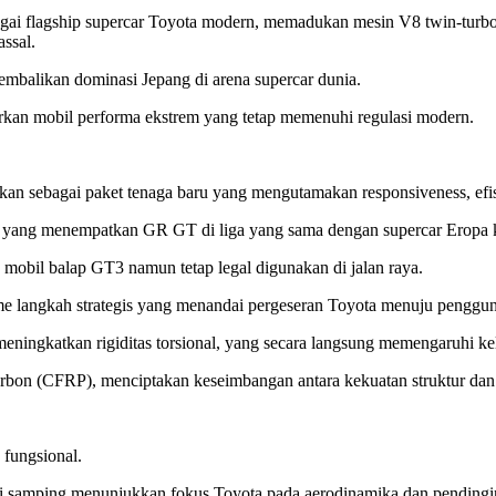
gai flagship supercar Toyota modern, memadukan mesin V8 twin-turbo, 
ssal.
mbalikan dominasi Jepang di arena supercar dunia.
an mobil performa ekstrem yang tetap memenuhi regulasi modern.
 sebagai paket tenaga baru yang mengutamakan responsiveness, efisiens
a yang menempatkan GR GT di liga yang sama dengan supercar Eropa 
mobil balap GT3 namun tetap legal digunakan di jalan raya.
rame langkah strategis yang menandai pergeseran Toyota menuju penggu
ningkatkan rigiditas torsional, yang secara langsung memengaruhi ke
bon (CFRP), menciptakan keseimbangan antara kekuatan struktur dan e
 fungsional.
r di samping menunjukkan fokus Toyota pada aerodinamika dan pendingi