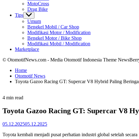
MotoCross
Drag Bike
Tips
Show
sub
Umum
menu
Bengkel Mobil / Car Shop
Modifikasi Motor / Modification
Bengkel Motor / Bike Shop
Modifikasi Mobil / Modification
Marketplace
© OtomotifNews.com - Media Otomotif Indonesia Theme NewsBerr
Home
Otomotif News
Toyota Gazoo Racing GT: Supercar V8 Hybrid Paling Beringas
Estimated
4 min read
read
time
Toyota Gazoo Racing GT: Supercar V8 Hyb
05.12.2025
05.12.2025
Toyota kembali menjadi pusat perhatian industri global setelah sec