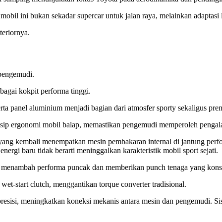
obil ini bukan sekadar supercar untuk jalan raya, melainkan adaptasi
teriornya.
 pengemudi.
bagai kokpit performa tinggi.
serta panel aluminium menjadi bagian dari atmosfer sporty sekaligus p
sip ergonomi mobil balap, memastikan pengemudi memperoleh pengalama
 yang kembali menempatkan mesin pembakaran internal di jantung perfo
ergi baru tidak berarti meninggalkan karakteristik mobil sport sejati.
k menambah performa puncak dan memberikan punch tenaga yang konsi
et-start clutch, menggantikan torque converter tradisional.
resisi, meningkatkan koneksi mekanis antara mesin dan pengemudi. Sist