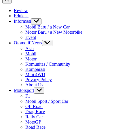
Review
Edukasi
Informasi
Show
sub
Mobil Baru / a New Car
menu
Motor Baru / a New Motorbike
Event
Otomotif News
Show
sub
Asia
menu
Mobil
Motor
Komunitas / Community
Komparasi
Mini 4WD
Privacy Policy
About Us
Motorsport
Show
sub
F1
menu
Mobil Sport / Sport Car
Off Road
Drag Race
Rally Car
MotoGP
Road Race