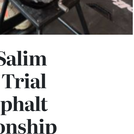
Salim
Trial
phalt
onship