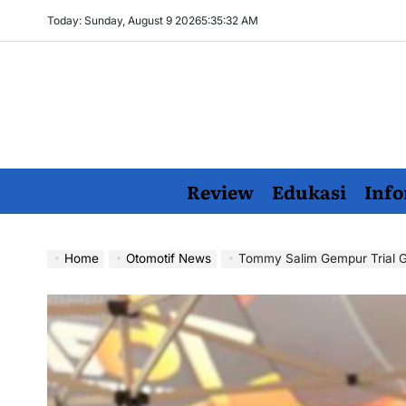
Skip
Today: Sunday, August 9 2026
5
:
35
:
34
AM
to
content
Review
Edukasi
Info
Home
Otomotif News
Tommy Salim Gempur Trial Ga