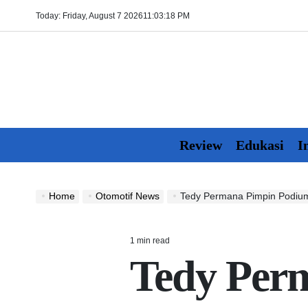
Skip
Today: Friday, August 7 2026
11
:
03
:
19
PM
to
content
Review
Edukasi
I
Home
Otomotif News
Tedy Permana Pimpin Podium 
1 min read
Estimated
Tedy Per
read
time