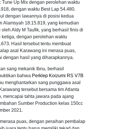
 Tune Up Mix dengan perolehan waktu
.918, dengan waktu Best Lap 54.480.
ul dengan lawannya di posisi kedua
 Alamsyah 18:15.819, yang kemudian
i oleh Aldy M Taufik, yang berhasil finis di
i ketiga, dengan perolehan waktu
.673. Hasil tersebut tentu membuat
lap asal Karawang ini merasa puas,
i dengan hasil yang diharapkannya.
an sang mekanik Ibnu, berhasil
uktikan bahwa
Perklep Koizumi RS V7B
u menghantarkan sang punggawa asal
Karawang tersebut bersama tim Atlanta
, mencapai tahta jawara pada ajang
mbahan Sumber Production kelas 150cc
ember 2021.
t merasa puas, dengan peraihan pembalap
h juara tentu harus memiliki tekad dan