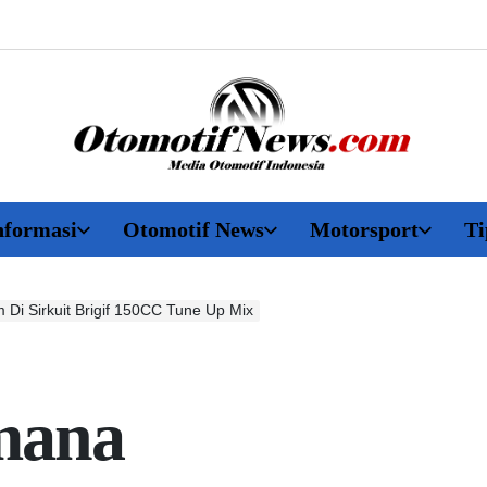
OtomotifNews.com
nformasi
Otomotif News
Motorsport
Ti
Di Sirkuit Brigif 150CC Tune Up Mix
mana