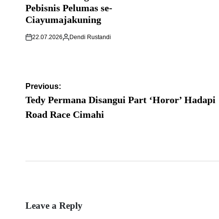
Pebisnis Pelumas se-
Ciayumajakuning
22.07.2026
Dendi Rustandi
Post
Previous:
navigation
Tedy Permana Disangui Part ‘Horor’ Hadapi
Road Race Cimahi
Leave a Reply