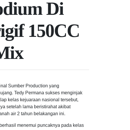
odium Di
rigif 150CC
Mix
inal Sumber Production yang
5 Kujang. Tedy Permana sukses menginjak
ap kelas kejuaraan nasional tersebut,
setelah lama beristirahat akibat
ah air 2 tahun belakangan ini.
berhasil menemui puncaknya pada kelas