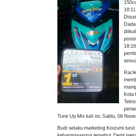
150cc
18:11
Disus
Dadan
diikut
posis
18:16
pemba
sesua
Racik
memb
mamp
Kota 
Tekno
perse
Tune Up Mix kali ini, Sabtu, 06 Nov
Budi selaku marketing Koizumi turu
kebanggaannya tersebut. Demi merai