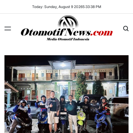
Skip
Today: Sunday, August 9 2026
5
:
33
:
39
PM
to
content
OtomotifNews.com