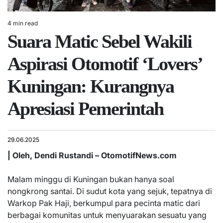
4 min read
Estimated
Suara Matic Sebel Wakili
read
time
Aspirasi Otomotif ‘Lovers’
Kuningan: Kurangnya
Apresiasi Pemerintah
29.06.2025
| Oleh, Dendi Rustandi – OtomotifNews.com
Malam minggu di Kuningan bukan hanya soal
nongkrong santai. Di sudut kota yang sejuk, tepatnya di
Warkop Pak Haji, berkumpul para pecinta matic dari
berbagai komunitas untuk menyuarakan sesuatu yang