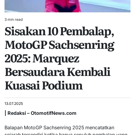
3 min read
Estimated
Sisakan 10 Pembalap,
read
time
MotoGP Sachsenring
2025: Marquez
Bersaudara Kembali
Kuasai Podium
13.07.2025
| Redaksi – OtomotifNews.com
Balapan MotoGP Sachsenring 2025 mencatatkan
sejarah tersendiri ketika hanya sepuluh pembalap yang