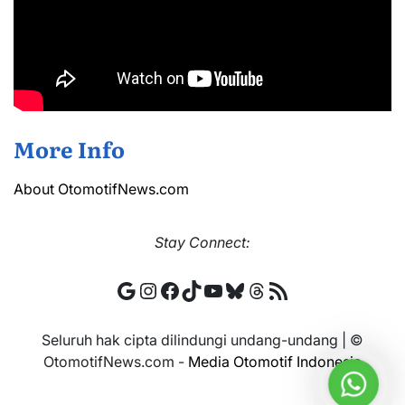
More Info
About OtomotifNews.com
Stay
Connect:
Google
Instagram
Facebook
TikTok
YouTube
Bluesky
Threads
RSS Feed
Seluruh hak cipta dilindungi undang-undang | ©
OtomotifNews.com -
Media Otomotif Indonesia
WhatsA