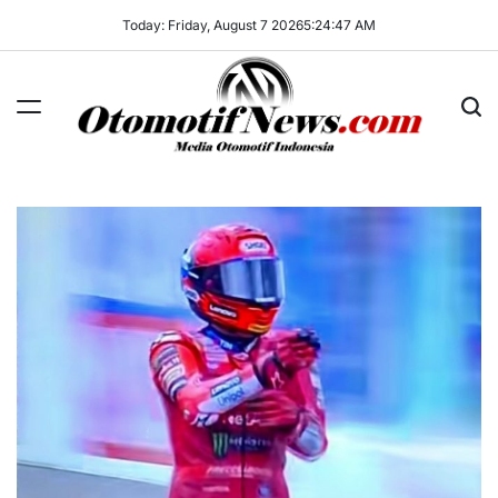
Skip
Today: Friday, August 7 2026
5
:
24
:
48
AM
to
content
OtomotifNews.com