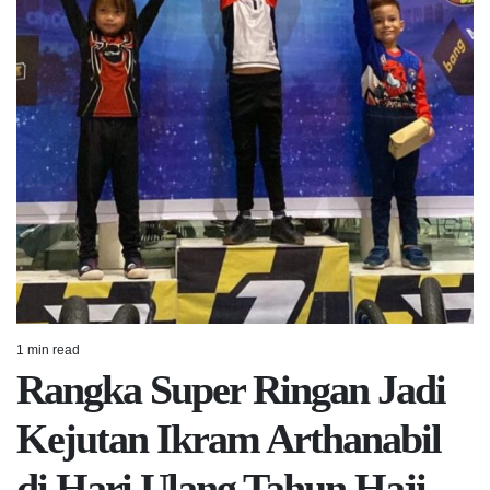
1 min read
Estimated
Rangka Super Ringan Jadi
read
time
Kejutan Ikram Arthanabil
di Hari Ulang Tahun Haji