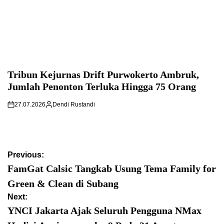
Tribun Kejurnas Drift Purwokerto Ambruk,
Jumlah Penonton Terluka Hingga 75 Orang
27.07.2026
Dendi Rustandi
Post
Previous:
navigation
FamGat Calsic Tangkab Usung Tema Family for
Green & Clean di Subang
Next:
YNCI Jakarta Ajak Seluruh Pengguna NMax