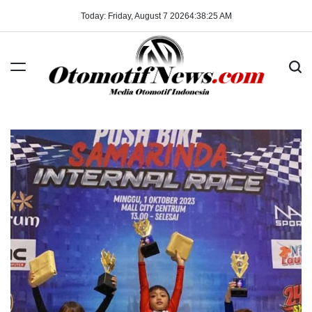
Skip
Today: Friday, August 7 2026
4
:
38
:
25
AM
to
content
OtomotifNews.com