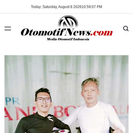
Skip
Today: Saturday, August 8 2026
10
:
59
:
07
PM
to
content
OtomotifNews.com