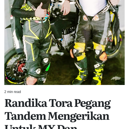
2 min read
Estimated
Randika Tora Pegang
read
time
Tandem Mengerikan
Untuk MX Dan