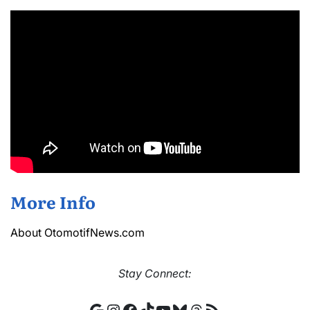
More Info
About OtomotifNews.com
Stay
Connect:
Google
Instagram
Facebook
TikTok
YouTube
Bluesky
Threads
RSS Feed