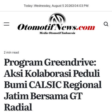
Skip
Today: Wednesday, August 5 2026
3
:
04
:
03
PM
to
content
OtomotifNews.com
2 min read
Estimated
Program Greendrive:
read
time
Aksi Kolaborasi Peduli
Bumi CALSIC Regional
Jatim Bersama GT
Radial