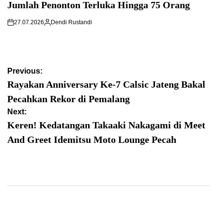
Jumlah Penonton Terluka Hingga 75 Orang
27.07.2026
Dendi Rustandi
Post
Previous:
navigation
Rayakan Anniversary Ke-7 Calsic Jateng Bakal
Pecahkan Rekor di Pemalang
Next:
Keren! Kedatangan Takaaki Nakagami di Meet
And Greet Idemitsu Moto Lounge Pecah