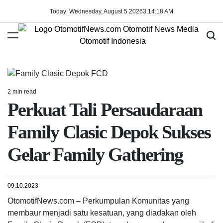
Skip
Today: Wednesday, August 5 2026
3
:
14
:
19
AM
to
content
OtomotifNews.com
2 min read
Estimated
Perkuat Tali Persaudaraan
read
time
Family Clasic Depok Sukses
Gelar Family Gathering
09.10.2023
OtomotifNews.com – Perkumpulan Komunitas yang
membaur menjadi satu kesatuan, yang diadakan oleh