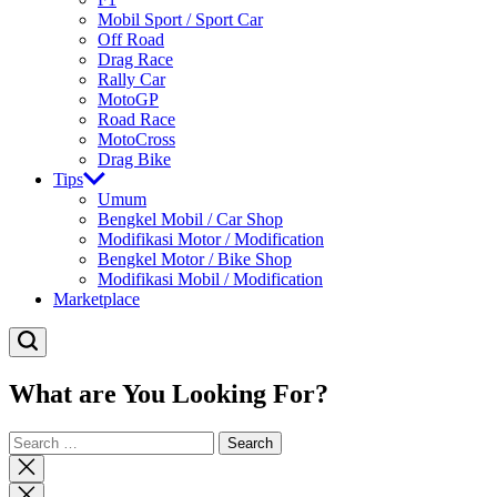
Mobil Sport / Sport Car
Off Road
Drag Race
Rally Car
MotoGP
Road Race
MotoCross
Drag Bike
Tips
Umum
Bengkel Mobil / Car Shop
Modifikasi Motor / Modification
Bengkel Motor / Bike Shop
Modifikasi Mobil / Modification
Marketplace
What are You Looking For?
Search
for:
Close
search