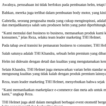
Awalnya, perusahaan ini tidak berfokus pada pembuatan helm, tetapi be
Bahkan, mereka juga terlibat dalam pembuatan body motor, yang kini 
Gabriella, seorang pengusaha muda yang cukup menginspirasi, adala
dan menjadikannya salah satu produsen helm yang patut diperhitungk
“Kami memulai dari business to business, memasarkan produk kami 
konsumen,” jelas Reza, selaku team leader marketing THI Helmet.
Pada tahap awal transisi ke pemasaran business to consumer, THI 
Salah satunya adalah THI Khandra, sebuah helm premium yang diband
Helm ini didesain dengan detail dan kualitas yang mengutamakan ke
Selain Khandra, THI Helmet juga menawarkan varian helm standar sep
mengusung kualitas yang tidak kalah dengan produk premium lainnya
Reza, team leader marketing THI Helmet, menyebutkan bahwa sejak 
“Kami memanfaatkan marketplace e-commerce dan meta ads untuk menj
kami,” ungkap Reza.
THI Helmet juga aktif dalam mengikuti berbagai event otomotif berge