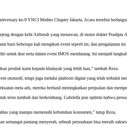
niversary ke-9 YNCI Mother Chapter Jakarta. Acara tersebut berlangsun
eng dengan kelir Airbrush yang menawan, di motor dokter Pradipta Adi
 baru beberapa kali mengikuti event seperti ini, dan pengalaman ini 
diri untuk ikut serta dalam event IMOS mendatang. Ini menjadi langkah
kan produk kami kepada khalayak yang lebih luas,” tambah Reza.
otomotif, tetapi juga melalui platform digital yang telah terbukti me
uatan meta ads, mereka berhasil meningkatkan penjualan dan mempe
ntuk terus tumbuh dan berkembang. Gabriella pun optimis bahwa perusa
alitas yang mampu memenuhi kebutuhan konsumen,” tutup Reza.
dan semangat pantang menyerah, sebuah perusahaan bisa meraih sukses 