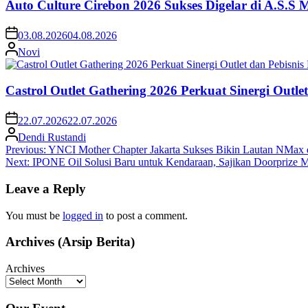
Auto Culture Cirebon 2026 Sukses Digelar di A.S.S
03.08.2026
04.08.2026
Novi
Castrol Outlet Gathering 2026 Perkuat Sinergi Outl
22.07.2026
22.07.2026
Dendi Rustandi
Post
Previous:
YNCI Mother Chapter Jakarta Sukses Bikin Lautan NMax d
Next:
IPONE Oil Solusi Baru untuk Kendaraan, Sajikan Doorprize 
navigation
Leave a Reply
You must be
logged in
to post a comment.
Archives (Arsip Berita)
Archives