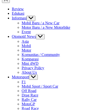
Review
Edukasi
Informasi
Show
sub
Mobil Baru / a New Car
menu
Motor Baru / a New Motorbike
Event
Otomotif News
Show
sub
Asia
menu
Mobil
Motor
Komunitas / Community
Komparasi
Mini 4WD
Privacy Policy
About Us
Motorsport
Show
sub
F1
menu
Mobil Sport / Sport Car
Off Road
Drag Race
Rally Car
MotoGP
Road Race