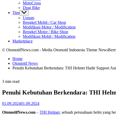
MotoCross
Drag Bike
Tips
Show
sub
Umum
menu
Bengkel Mobil / Car Shop
Modifikasi Motor / Modification
Bengkel Motor / Bike Shop
Modifikasi Mobil / Modification
Marketplace
© OtomotifNews.com - Media Otomotif Indonesia Theme NewsBerr
Home
Otomotif News
Penuhi Kebutuhan Berkendara: THI Helmet Hadir Support An
Estimated
3 min read
read
time
Penuhi Kebutuhan Berkendara: THI Helm
01.09.2024
01.09.2024
OtomotifNews.com
–
THI Helmet
, sebuah perusahaan helm yang ber