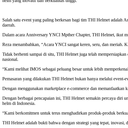
helm yang inovatif dan berkualitas tinggi.
Salah satu event yang paling berkesan bagi tim THI Helmet adalah An
daerah.
Dalam acara Anniversary YNCI Mpther Chapter, THI Helmet, ikut mej
Reza menambahkan, “Acara YNCI sangat keren, seru, dan meriah. Kami
Tidak berhenti sampai di situ, THI Helmet juga telah mempersiapkan 
nasional.
“Kami melihat IMOS sebagai peluang besar untuk lebih memperkenal
Pemasaran yang dilakukan THI Helmet bukan hanya melalui event-event 
Dengan menggunakan marketplace e-commerce dan memanfaatkan kek
Dengan berbagai pencapaian ini, THI Helmet semakin percaya diri u
helm di Indonesia.
“Kami berkomitmen untuk terus menghadirkan produk-produk berku
THI Helmet adalah bukti bahwa dengan strategi yang tepat, inovasi, 