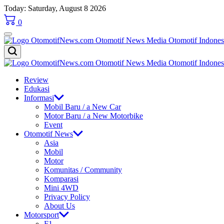
Skip
Today: Saturday, August 8 2026
to
0
content
OtomotifNews.com
OtomotifNews.com
Review
Edukasi
Informasi
Mobil Baru / a New Car
Motor Baru / a New Motorbike
Event
Otomotif News
Asia
Mobil
Motor
Komunitas / Community
Komparasi
Mini 4WD
Privacy Policy
About Us
Motorsport
F1