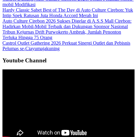
mobil Modifikasi
Hardy Classic Sabet Best of The Day di Auto Culture Cirebon: Yuk
Intip Spek Ratusan Juta Honda Accord Merah Ini
Auto Culture Cirebon 2026 Sukses Digelar di A.S.S Mall Cirebon:
Hadirkan Mobil-Mobil Terbaik dan Dukungan Sponsor Nasional
Tribun Kejurnas Drift Purwokerto Ambruk, Jumlah Penonton
Terluka Hingga 75 Orang
Castrol Outlet Gathering 2026 Perkuat Sinergi Outlet dan Pebisnis
Pelumas se-Ciayumajakuning
Youtube Channel