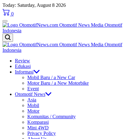
Skip
Today: Saturday, August 8 2026
to
0
content
OtomotifNews.com
OtomotifNews.com
Review
Edukasi
Informasi
Mobil Baru / a New Car
Motor Baru / a New Motorbike
Event
Otomotif News
Asia
Mobil
Motor
Komunitas / Community
Komparasi
Mini 4WD
Privacy Policy
About Us