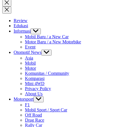
for:
Close
search
Review
Edukasi
Informasi
Show
sub
Mobil Baru / a New Car
menu
Motor Baru / a New Motorbike
Event
Otomotif News
Show
sub
Asia
menu
Mobil
Motor
Komunitas / Community
Komparasi
Mini 4WD
Privacy Policy
About Us
Motorsport
Show
sub
F1
menu
Mobil Sport / Sport Car
Off Road
Drag Race
Rally Car