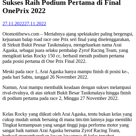
Sukses Raih Podium Pertama di Final
OnePrix 2022
27.11.2022
27.11.2022
Otomotifnews.com – Meriahnya ajang spektakuler paling bergengsi,
kejuaraan balap road race one Prix seri final yang diselenggarakan,
di Sirkuit Bukit Peusar Tasikmalaya, mengeluarkan nama Arai
Agaska, sebagai juara selaku pembalap Zyrof Racing Team, yang
mengikuti kelas Rocky 150 cc, berhasil meraih podium pertama
pada posisi pertama di One Prix Final 2022.
Meski pada race 1, Arai Agaska hanya mampu finish di posisi ke-,
pada hari Sabtu, tanggal 26 November 2022.
Namun, Arai mampu membalik keadaan dengan sukses melampaui
rival-rivalnya, di atas sirkuit Bukit Besar Tasikmalaya hingga finish
di podium pertama pada race 2, Minggu 27 November 2022.
Kelas Rocky yang diikuti oleh Arai Agaska, tentu bukan kelas yang
cukup mudah untuk bersaing di mana tim-tim lainnya juga memiliki
Tingkat kemampuan yang sangat tinggi juga performa motor yang
sangat baik namun Arai Agaska bersama Zyrof Racing Team,
berhasil menumbangkan lawan-lawannya di kelas tersebut.