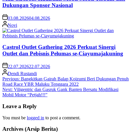
Dukungan Sponsor Nasional
03.08.2026
04.08.2026
Novi
Castrol Outlet Gathering 2026 Perkuat Sinergi
Outlet dan Pebisnis Pelumas se-Ciayumajakuning
22.07.2026
22.07.2026
Dendi Rustandi
Post
Previous:
Bangkitkan Gairah Balap Koizumi Beri Dukungan Penuh
Road Race YBR Maluku Tenggara 2022
navigation
Next:
Viligentric dan Gasruk Gank Banten Bersatu Modifikasi
Mobil Motor “Petjah!!!”
Leave a Reply
You must be
logged in
to post a comment.
Archives (Arsip Berita)