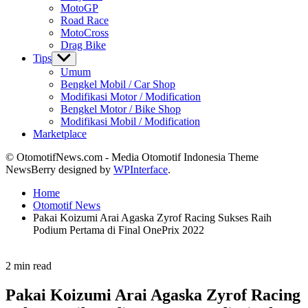
MotoGP
Road Race
MotoCross
Drag Bike
Tips
Show
sub
Umum
menu
Bengkel Mobil / Car Shop
Modifikasi Motor / Modification
Bengkel Motor / Bike Shop
Modifikasi Mobil / Modification
Marketplace
© OtomotifNews.com - Media Otomotif Indonesia Theme
NewsBerry designed by
WPInterface
.
Home
Otomotif News
Pakai Koizumi Arai Agaska Zyrof Racing Sukses Raih
Podium Pertama di Final OnePrix 2022
Estimated
2 min read
read
time
Pakai Koizumi Arai Agaska Zyrof Racing