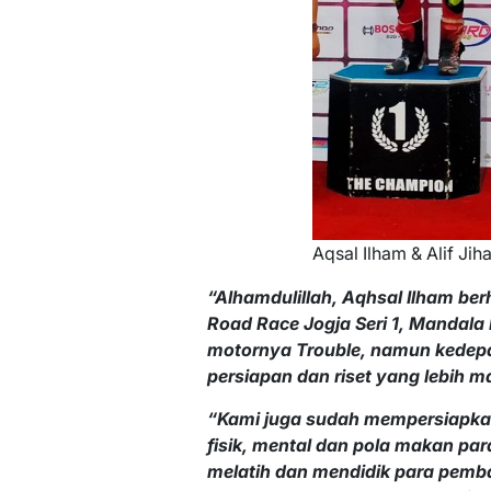
Aqsal Ilham & Alif Jih
“Alhamdulillah, Aqhsal Ilham be
Road Race Jogja Seri 1, Mandala 
motornya Trouble, namun kedep
persiapan dan riset yang lebih ma
“Kami juga sudah mempersiapkan b
fisik, mental dan pola makan pa
melatih dan mendidik para pemba