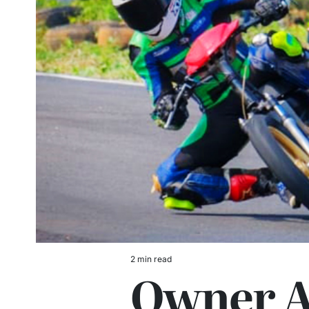
2 min read
Estimated
Owner 
read
time