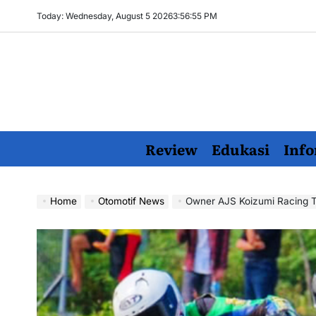
Skip
Today: Wednesday, August 5 2026
3
:
56
:
56
PM
to
content
Review
Edukasi
Info
Home
Otomotif News
Owner AJS Koizumi Racing Team Kudus Berdiri Bangga