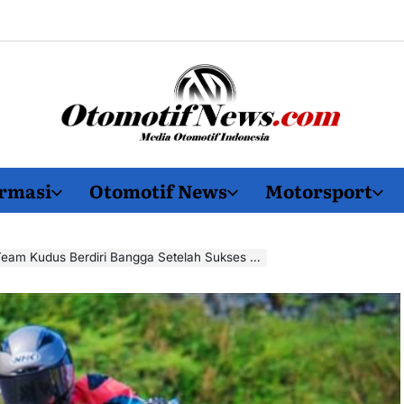
OtomotifNews.com
rmasi
Otomotif News
Motorsport
 Setelah Sukses Raih Berbagai Podium di Gubernur Cup Road Race Jogja Seri 1