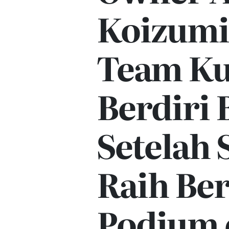
Koizumi
Team K
Berdiri
Setelah 
Raih Be
Podium 