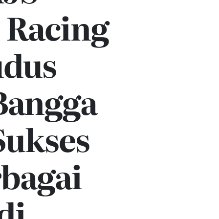
 Racing
udus
 Bangga
Sukses
rbagai
di