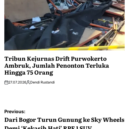
Tribun Kejurnas Drift Purwokerto
Ambruk, Jumlah Penonton Terluka
Hingga 75 Orang
27.07.2026
Dendi Rustandi
Post
Previous:
navigation
Dari Bogor Turun Gunung ke Sky Wheels
Demi ‘Kekasih Hati’ RPF 1 SUV