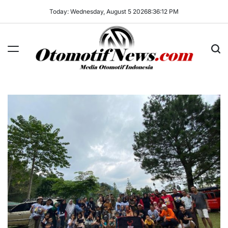
Skip
Today: Wednesday, August 5 2026
8
:
36
:
14
PM
to
content
OtomotifNews.com