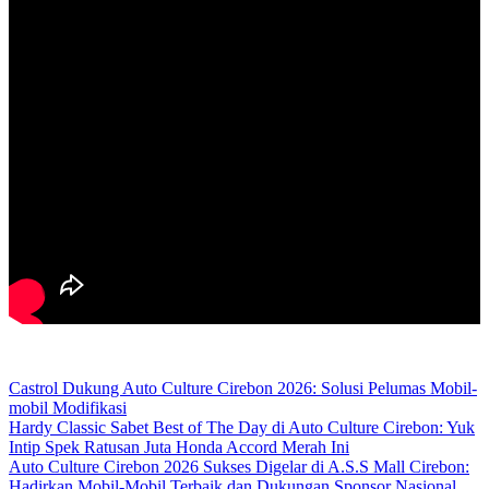
Castrol Dukung Auto Culture Cirebon 2026: Solusi Pelumas Mobil-
mobil Modifikasi
Hardy Classic Sabet Best of The Day di Auto Culture Cirebon: Yuk
Intip Spek Ratusan Juta Honda Accord Merah Ini
Auto Culture Cirebon 2026 Sukses Digelar di A.S.S Mall Cirebon:
Hadirkan Mobil-Mobil Terbaik dan Dukungan Sponsor Nasional