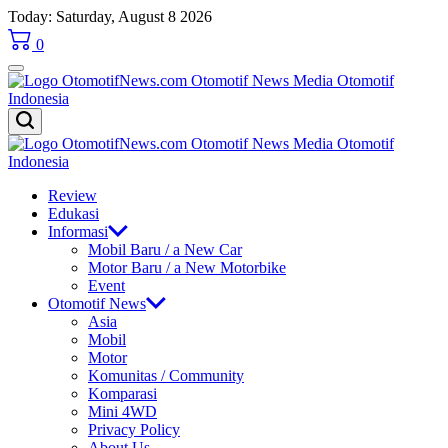
Skip
Today: Saturday, August 8 2026
to
0
content
OtomotifNews.com
OtomotifNews.com
Review
Edukasi
Informasi
Mobil Baru / a New Car
Motor Baru / a New Motorbike
Event
Otomotif News
Asia
Mobil
Motor
Komunitas / Community
Komparasi
Mini 4WD
Privacy Policy
About Us