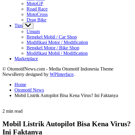
MotoGP
Road Race
MotoCross
Drag Bike
Tips
Show
sub
Umum
menu
Bengkel Mobil / Car Shop
Modifikasi Motor / Modification
Bengkel Motor / Bike Shop
Modifikasi Mobil / Modification
Marketplace
© OtomotifNews.com - Media Otomotif Indonesia Theme
NewsBerry designed by
WPInterface
.
Home
Otomotif News
Mobil Listrik Autopilot Bisa Kena Virus? Ini Faktanya
Estimated
2 min read
read
time
Mobil Listrik Autopilot Bisa Kena Virus?
Ini Faktanya