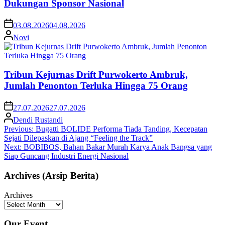
Dukungan Sponsor Nasional
03.08.2026
04.08.2026
Novi
Tribun Kejurnas Drift Purwokerto Ambruk,
Jumlah Penonton Terluka Hingga 75 Orang
27.07.2026
27.07.2026
Dendi Rustandi
Post
Previous:
Bugatti BOLIDE Performa Tiada Tanding, Kecepatan
Sejati Dilepaskan di Ajang “Feeling the Track”
navigation
Next:
BOBIBOS, Bahan Bakar Murah Karya Anak Bangsa yang
Siap Guncang Industri Energi Nasional
Archives (Arsip Berita)
Archives
Our Event