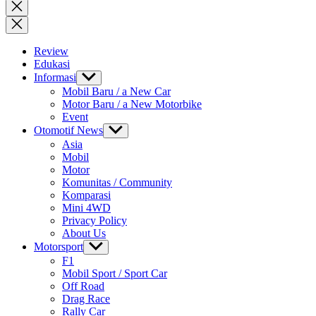
for:
Close
search
Review
Edukasi
Informasi
Show
sub
Mobil Baru / a New Car
menu
Motor Baru / a New Motorbike
Event
Otomotif News
Show
sub
Asia
menu
Mobil
Motor
Komunitas / Community
Komparasi
Mini 4WD
Privacy Policy
About Us
Motorsport
Show
sub
F1
menu
Mobil Sport / Sport Car
Off Road
Drag Race
Rally Car