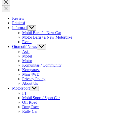
for:
Close
search
Review
Edukasi
Informasi
Show
sub
Mobil Baru / a New Car
menu
Motor Baru / a New Motorbike
Event
Otomotif News
Show
sub
Asia
menu
Mobil
Motor
Komunitas / Community
Komparasi
Mini 4WD
Privacy Policy
About Us
Motorsport
Show
sub
F1
menu
Mobil Sport / Sport Car
Off Road
Drag Race
Rally Car