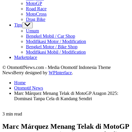
MotoGP
Road Race
MotoCross
Drag Bike
Tips
Show
sub
Umum
menu
Bengkel Mobil / Car Shop
Modifikasi Motor / Modification
Bengkel Motor / Bike Shop
Modifikasi Mobil / Modification
Marketplace
© OtomotifNews.com - Media Otomotif Indonesia Theme
NewsBerry designed by
WPInterface
.
Home
Otomotif News
Marc Márquez Menang Telak di MotoGP Aragon 2025:
Dominasi Tanpa Cela di Kandang Sendiri
Estimated
3 min read
read
time
Marc Márquez Menang Telak di MotoGP