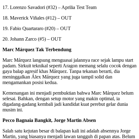
17. Lorenzo Savadori (#32) – Aprilia Test Team
18. Maverick Viñales (#12) – OUT
19. Fabio Quartararo (#20) – OUT
20. Johann Zarco (#5) – OUT
Marc Márquez Tak Terbendung
Marc Márquez langsung menguasai jalannya race sejak lampu start
padam. Sirkuit teknikal seperti Aragon memang selalu cocok dengan
gaya balap agresif khas Márquez. Tanpa tekanan berarti, dia
meninggalkan Álex Márquez yang juga tampil solid dan
mengamankan posisi kedua.
Kemenangan ini menjadi pembuktian bahwa Marc Márquez belum
selesai. Bahkan, dengan setup motor yang makin optimal, ia
digadang-gadang kembali jadi kandidat kuat perebut gelar dunia
musim ini.
Pecco Bagnaia Bangkit, Jorge Martin Absen
Salah satu kejutan besar di balapan kali ini adalah absennya Jorge
Martin, yang biasanya menjadi lawan tangguh di papan atas. Belum