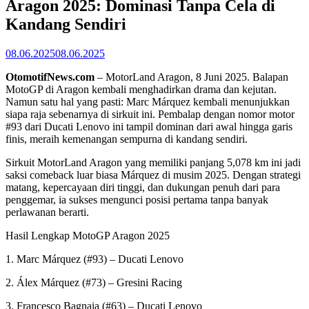
Aragon 2025: Dominasi Tanpa Cela di
Kandang Sendiri
08.06.2025
08.06.2025
OtomotifNews.com
– MotorLand Aragon, 8 Juni 2025. Balapan
MotoGP di Aragon kembali menghadirkan drama dan kejutan.
Namun satu hal yang pasti: Marc Márquez kembali menunjukkan
siapa raja sebenarnya di sirkuit ini. Pembalap dengan nomor motor
#93 dari Ducati Lenovo ini tampil dominan dari awal hingga garis
finis, meraih kemenangan sempurna di kandang sendiri.
Sirkuit MotorLand Aragon yang memiliki panjang 5,078 km ini jadi
saksi comeback luar biasa Márquez di musim 2025. Dengan strategi
matang, kepercayaan diri tinggi, dan dukungan penuh dari para
penggemar, ia sukses mengunci posisi pertama tanpa banyak
perlawanan berarti.
Hasil Lengkap MotoGP Aragon 2025
1. Marc Márquez (#93) – Ducati Lenovo
2. Álex Márquez (#73) – Gresini Racing
3. Francesco Bagnaia (#63) – Ducati Lenovo