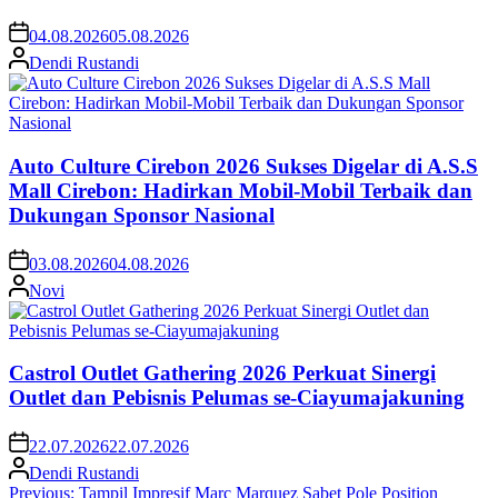
04.08.2026
05.08.2026
Dendi Rustandi
Auto Culture Cirebon 2026 Sukses Digelar di A.S.S
Mall Cirebon: Hadirkan Mobil-Mobil Terbaik dan
Dukungan Sponsor Nasional
03.08.2026
04.08.2026
Novi
Castrol Outlet Gathering 2026 Perkuat Sinergi
Outlet dan Pebisnis Pelumas se-Ciayumajakuning
22.07.2026
22.07.2026
Dendi Rustandi
Post
Previous:
Tampil Impresif Marc Marquez Sabet Pole Position