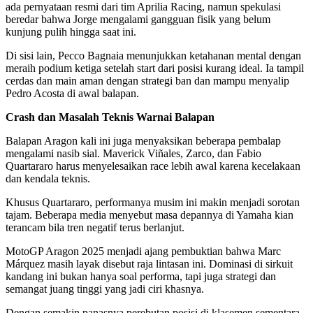
ada pernyataan resmi dari tim Aprilia Racing, namun spekulasi
beredar bahwa Jorge mengalami gangguan fisik yang belum
kunjung pulih hingga saat ini.
Di sisi lain, Pecco Bagnaia menunjukkan ketahanan mental dengan
meraih podium ketiga setelah start dari posisi kurang ideal. Ia tampil
cerdas dan main aman dengan strategi ban dan mampu menyalip
Pedro Acosta di awal balapan.
Crash dan Masalah Teknis Warnai Balapan
Balapan Aragon kali ini juga menyaksikan beberapa pembalap
mengalami nasib sial. Maverick Viñales, Zarco, dan Fabio
Quartararo harus menyelesaikan race lebih awal karena kecelakaan
dan kendala teknis.
Khusus Quartararo, performanya musim ini makin menjadi sorotan
tajam. Beberapa media menyebut masa depannya di Yamaha kian
terancam bila tren negatif terus berlanjut.
MotoGP Aragon 2025 menjadi ajang pembuktian bahwa Marc
Márquez masih layak disebut raja lintasan ini. Dominasi di sirkuit
kandang ini bukan hanya soal performa, tapi juga strategi dan
semangat juang tinggi yang jadi ciri khasnya.
Dengan semakin panasnya perebutan posisi di klasemen sementara,