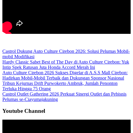
Castrol Dukung Auto Culture Cirebon 2026: Solusi Pelumas Mobil-
mobil Modifikasi
Hardy Classic Sabet Best of The Day di Auto Culture Cirebon: Yuk
Intip Spek Ratusan Juta Honda Accord Merah Ini
Auto Culture Cirebon 2026 Sukses Digelar di A.S.S Mall Cirebon:
Hadirkan Mobil-Mobil Terbaik dan Dukungan Sponsor Nasional
Tribun Kejurnas Drift Purwokerto Ambruk, Jumlah Penonton
Terluka Hingga 75 Orang
Castrol Outlet Gathering 2026 Perkuat Sinergi Outlet dan Pebisnis
Pelumas se-Ciayumajakuning
Youtube Channel