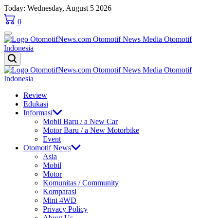
Skip
Today: Wednesday, August 5 2026
to
0
content
OtomotifNews.com
OtomotifNews.com
Review
Edukasi
Informasi
Mobil Baru / a New Car
Motor Baru / a New Motorbike
Event
Otomotif News
Asia
Mobil
Motor
Komunitas / Community
Komparasi
Mini 4WD
Privacy Policy
About Us