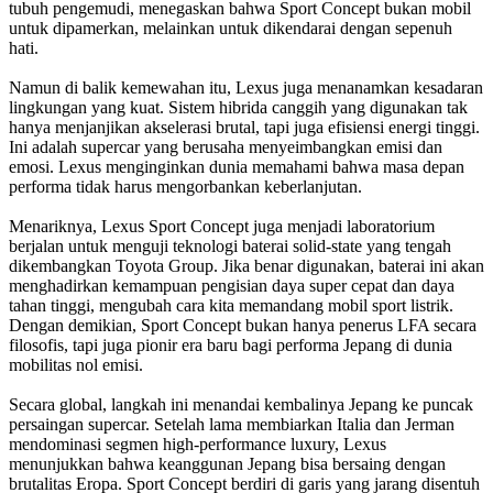
tubuh pengemudi, menegaskan bahwa Sport Concept bukan mobil
untuk dipamerkan, melainkan untuk dikendarai dengan sepenuh
hati.
Namun di balik kemewahan itu, Lexus juga menanamkan kesadaran
lingkungan yang kuat. Sistem hibrida canggih yang digunakan tak
hanya menjanjikan akselerasi brutal, tapi juga efisiensi energi tinggi.
Ini adalah supercar yang berusaha menyeimbangkan emisi dan
emosi. Lexus menginginkan dunia memahami bahwa masa depan
performa tidak harus mengorbankan keberlanjutan.
Menariknya, Lexus Sport Concept juga menjadi laboratorium
berjalan untuk menguji teknologi baterai solid-state yang tengah
dikembangkan Toyota Group. Jika benar digunakan, baterai ini akan
menghadirkan kemampuan pengisian daya super cepat dan daya
tahan tinggi, mengubah cara kita memandang mobil sport listrik.
Dengan demikian, Sport Concept bukan hanya penerus LFA secara
filosofis, tapi juga pionir era baru bagi performa Jepang di dunia
mobilitas nol emisi.
Secara global, langkah ini menandai kembalinya Jepang ke puncak
persaingan supercar. Setelah lama membiarkan Italia dan Jerman
mendominasi segmen high-performance luxury, Lexus
menunjukkan bahwa keanggunan Jepang bisa bersaing dengan
brutalitas Eropa. Sport Concept berdiri di garis yang jarang disentuh