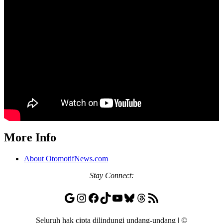
More Info
About OtomotifNews.com
Stay
Connect:
Google
Instagram
Facebook
TikTok
YouTube
Bluesky
Threads
RSS Feed
Seluruh hak cipta dilindungi undang-undang | ©