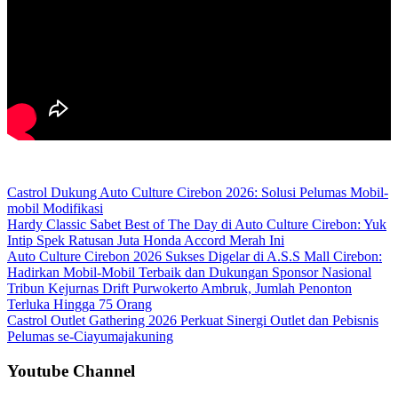
Castrol Dukung Auto Culture Cirebon 2026: Solusi Pelumas Mobil-
mobil Modifikasi
Hardy Classic Sabet Best of The Day di Auto Culture Cirebon: Yuk
Intip Spek Ratusan Juta Honda Accord Merah Ini
Auto Culture Cirebon 2026 Sukses Digelar di A.S.S Mall Cirebon:
Hadirkan Mobil-Mobil Terbaik dan Dukungan Sponsor Nasional
Tribun Kejurnas Drift Purwokerto Ambruk, Jumlah Penonton
Terluka Hingga 75 Orang
Castrol Outlet Gathering 2026 Perkuat Sinergi Outlet dan Pebisnis
Pelumas se-Ciayumajakuning
Youtube Channel