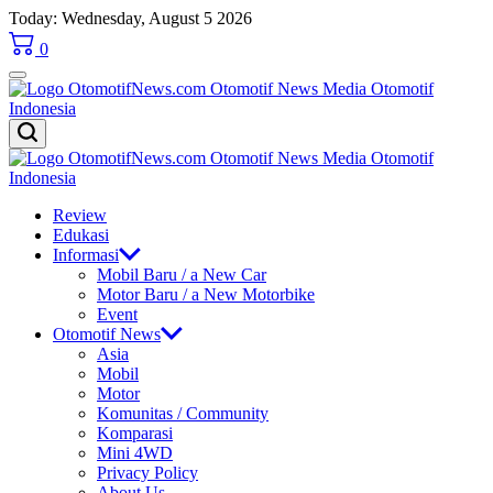
Skip
Today: Wednesday, August 5 2026
to
0
content
OtomotifNews.com
OtomotifNews.com
Review
Edukasi
Informasi
Mobil Baru / a New Car
Motor Baru / a New Motorbike
Event
Otomotif News
Asia
Mobil
Motor
Komunitas / Community
Komparasi
Mini 4WD
Privacy Policy
About Us