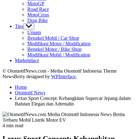
MotoGP
Road Race
MotoCross
Drag Bike
Tips
Show
sub
Umum
menu
Bengkel Mobil / Car Shop
Modifikasi Motor / Modification
Bengkel Motor / Bike Shop
Modifikasi Mobil / Modification
Marketplace
© OtomotifNews.com - Media Otomotif Indonesia Theme
NewsBerry designed by
WPInterface
.
Home
Otomotif News
Lexus Sport Concept: Kebangkitan Supercar Jepang dalam
Balutan Elegan dan Adrenalin
Estimated
4 min read
read
time
Lexus Sport Concept: Kebangkitan