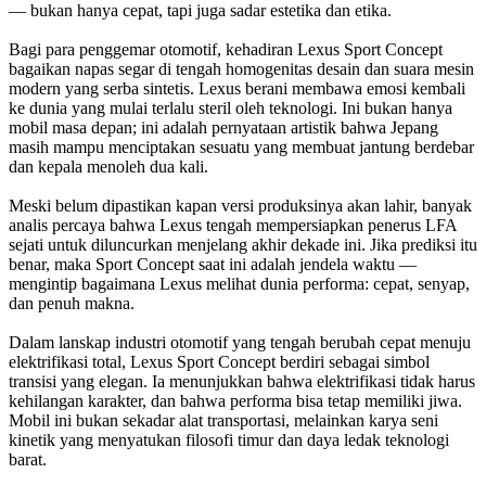
— bukan hanya cepat, tapi juga sadar estetika dan etika.
Bagi para penggemar otomotif, kehadiran Lexus Sport Concept
bagaikan napas segar di tengah homogenitas desain dan suara mesin
modern yang serba sintetis. Lexus berani membawa emosi kembali
ke dunia yang mulai terlalu steril oleh teknologi. Ini bukan hanya
mobil masa depan; ini adalah pernyataan artistik bahwa Jepang
masih mampu menciptakan sesuatu yang membuat jantung berdebar
dan kepala menoleh dua kali.
Meski belum dipastikan kapan versi produksinya akan lahir, banyak
analis percaya bahwa Lexus tengah mempersiapkan penerus LFA
sejati untuk diluncurkan menjelang akhir dekade ini. Jika prediksi itu
benar, maka Sport Concept saat ini adalah jendela waktu —
mengintip bagaimana Lexus melihat dunia performa: cepat, senyap,
dan penuh makna.
Dalam lanskap industri otomotif yang tengah berubah cepat menuju
elektrifikasi total, Lexus Sport Concept berdiri sebagai simbol
transisi yang elegan. Ia menunjukkan bahwa elektrifikasi tidak harus
kehilangan karakter, dan bahwa performa bisa tetap memiliki jiwa.
Mobil ini bukan sekadar alat transportasi, melainkan karya seni
kinetik yang menyatukan filosofi timur dan daya ledak teknologi
barat.