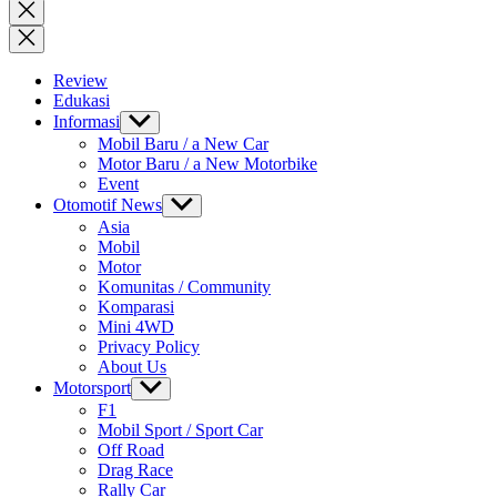
for:
Close
search
Review
Edukasi
Informasi
Show
sub
Mobil Baru / a New Car
menu
Motor Baru / a New Motorbike
Event
Otomotif News
Show
sub
Asia
menu
Mobil
Motor
Komunitas / Community
Komparasi
Mini 4WD
Privacy Policy
About Us
Motorsport
Show
sub
F1
menu
Mobil Sport / Sport Car
Off Road
Drag Race
Rally Car