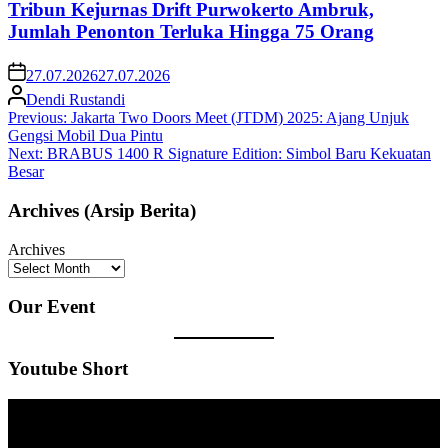
Tribun Kejurnas Drift Purwokerto Ambruk,
Jumlah Penonton Terluka Hingga 75 Orang
27.07.2026
27.07.2026
Dendi Rustandi
Post
Previous:
Jakarta Two Doors Meet (JTDM) 2025: Ajang Unjuk
Gengsi Mobil Dua Pintu
navigation
Next:
BRABUS 1400 R Signature Edition: Simbol Baru Kekuatan
Besar
Archives (Arsip Berita)
Archives
Our Event
Youtube Short