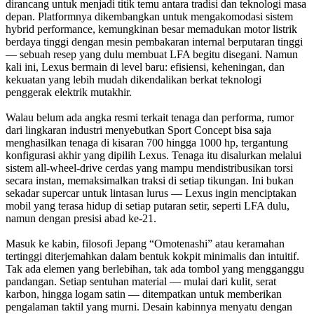
dirancang untuk menjadi titik temu antara tradisi dan teknologi masa
depan. Platformnya dikembangkan untuk mengakomodasi sistem
hybrid performance, kemungkinan besar memadukan motor listrik
berdaya tinggi dengan mesin pembakaran internal berputaran tinggi
— sebuah resep yang dulu membuat LFA begitu disegani. Namun
kali ini, Lexus bermain di level baru: efisiensi, keheningan, dan
kekuatan yang lebih mudah dikendalikan berkat teknologi
penggerak elektrik mutakhir.
Walau belum ada angka resmi terkait tenaga dan performa, rumor
dari lingkaran industri menyebutkan Sport Concept bisa saja
menghasilkan tenaga di kisaran 700 hingga 1000 hp, tergantung
konfigurasi akhir yang dipilih Lexus. Tenaga itu disalurkan melalui
sistem all-wheel-drive cerdas yang mampu mendistribusikan torsi
secara instan, memaksimalkan traksi di setiap tikungan. Ini bukan
sekadar supercar untuk lintasan lurus — Lexus ingin menciptakan
mobil yang terasa hidup di setiap putaran setir, seperti LFA dulu,
namun dengan presisi abad ke-21.
Masuk ke kabin, filosofi Jepang “Omotenashi” atau keramahan
tertinggi diterjemahkan dalam bentuk kokpit minimalis dan intuitif.
Tak ada elemen yang berlebihan, tak ada tombol yang mengganggu
pandangan. Setiap sentuhan material — mulai dari kulit, serat
karbon, hingga logam satin — ditempatkan untuk memberikan
pengalaman taktil yang murni. Desain kabinnya menyatu dengan