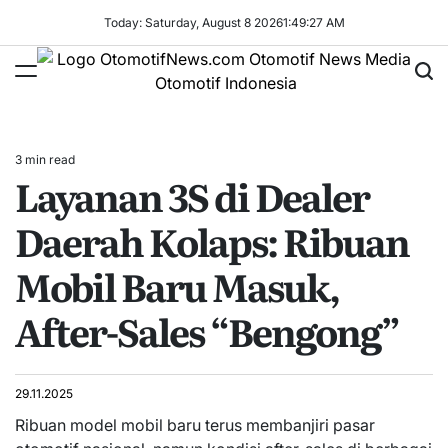
Skip
Today: Saturday, August 8 2026
1
:
49
:
27
AM
to
content
OtomotifNews.com
3 min read
Estimated
Layanan 3S di Dealer
read
time
Daerah Kolaps: Ribuan
Mobil Baru Masuk,
After-Sales “Bengong”
29.11.2025
Ribuan model mobil baru terus membanjiri pasar