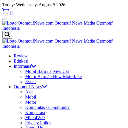
Skip
Today: Wednesday, August 5 2026
to
0
content
OtomotifNews.com
OtomotifNews.com
Review
Edukasi
Informasi
Mobil Baru / a New Car
Motor Baru / a New Motorbike
Event
Otomotif News
Asia
Mobil
Motor
Komunitas / Community
Komparasi
Mini 4WD
Privacy Policy
About Us