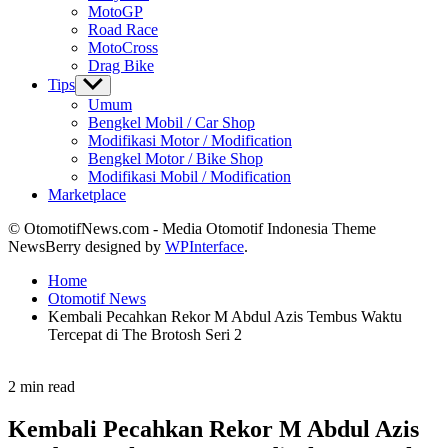
MotoGP
Road Race
MotoCross
Drag Bike
Tips
Show
sub
Umum
menu
Bengkel Mobil / Car Shop
Modifikasi Motor / Modification
Bengkel Motor / Bike Shop
Modifikasi Mobil / Modification
Marketplace
© OtomotifNews.com - Media Otomotif Indonesia Theme
NewsBerry designed by
WPInterface
.
Home
Otomotif News
Kembali Pecahkan Rekor M Abdul Azis Tembus Waktu
Tercepat di The Brotosh Seri 2
Estimated
2 min read
read
time
Kembali Pecahkan Rekor M Abdul Azis