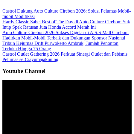
Castrol Dukung Auto Culture Cirebon 2026: Solusi Pelumas Mobil-
mobil Modifikasi
Hardy Classic Sabet Best of The Day di Auto Culture Cirebon: Yuk
Intip Spek Ratusan Juta Honda Accord Merah Ini
Auto Culture Cirebon 2026 Sukses Digelar di A.S.S Mall Cirebon:
Hadirkan Mobil-Mobil Terbaik dan Dukungan Sponsor Nasional
Tribun Kejurnas Drift Purwokerto Ambruk, Jumlah Penonton
Terluka Hingga 75 Orang
Castrol Outlet Gathering 2026 Perkuat Sinergi Outlet dan Pebisnis
Pelumas se-Ciayumajakuning
Youtube Channel