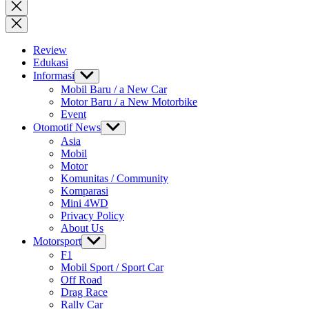
for:
Close
search
Review
Edukasi
Informasi
Show
sub
Mobil Baru / a New Car
menu
Motor Baru / a New Motorbike
Event
Otomotif News
Show
sub
Asia
menu
Mobil
Motor
Komunitas / Community
Komparasi
Mini 4WD
Privacy Policy
About Us
Motorsport
Show
sub
F1
menu
Mobil Sport / Sport Car
Off Road
Drag Race
Rally Car