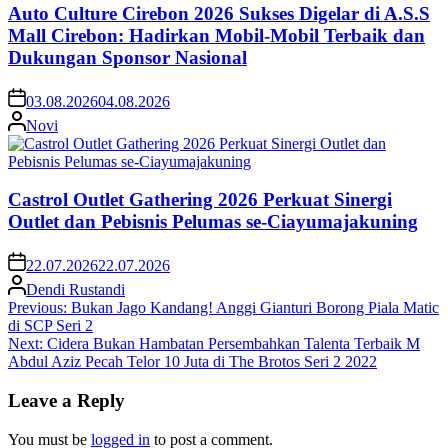
Auto Culture Cirebon 2026 Sukses Digelar di A.S.S
Mall Cirebon: Hadirkan Mobil-Mobil Terbaik dan
Dukungan Sponsor Nasional
03.08.2026
04.08.2026
Novi
Castrol Outlet Gathering 2026 Perkuat Sinergi
Outlet dan Pebisnis Pelumas se-Ciayumajakuning
22.07.2026
22.07.2026
Dendi Rustandi
Post
Previous:
Bukan Jago Kandang! Anggi Gianturi Borong Piala Matic
di SCP Seri 2
navigation
Next:
Cidera Bukan Hambatan Persembahkan Talenta Terbaik M
Abdul Aziz Pecah Telor 10 Juta di The Brotos Seri 2 2022
Leave a Reply
You must be
logged in
to post a comment.