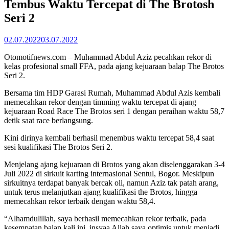
Tembus Waktu Tercepat di The Brotosh
Seri 2
02.07.2022
03.07.2022
Otomotifnews.com – Muhammad Abdul Aziz pecahkan rekor di
kelas profesional small FFA, pada ajang kejuaraan balap The Brotos
Seri 2.
Bersama tim HDP Garasi Rumah, Muhammad Abdul Azis kembali
memecahkan rekor dengan timming waktu tercepat di ajang
kejuaraan Road Race The Brotos seri 1 dengan peraihan waktu 58,7
detik saat race berlangsung.
Kini dirinya kembali berhasil menembus waktu tercepat 58,4 saat
sesi kualifikasi The Brotos Seri 2.
Menjelang ajang kejuaraan di Brotos yang akan diselenggarakan 3-4
Juli 2022 di sirkuit karting internasional Sentul, Bogor. Meskipun
sirkuitnya terdapat banyak bercak oli, namun Aziz tak patah arang,
untuk terus melanjutkan ajang kualifikasi the Brotos, hingga
memecahkan rekor terbaik dengan waktu 58,4.
“Alhamdulillah, saya berhasil memecahkan rekor terbaik, pada
kesempatan balap kali ini, insyaa Allah saya optimis untuk menjadi