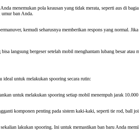
 Anda menemukan pola keausan yang tidak merata, seperti aus di bagian
k umur ban Anda.
rmanuver, kemudi seharusnya memberikan respons yang normal. Jika tera
 bisa langsung bergeser setelah mobil menghantam lubang besar atau m
u ideal untuk melakukan spooring secara rutin:
ankan untuk melakukan spooring setiap mobil menempuh jarak 10.000 h
nti komponen penting pada sistem kaki-kaki, seperti tie rod, ball joi
 sekalian lakukan spooring. Ini untuk memastikan ban baru Anda memil