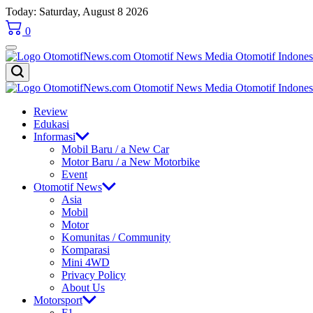
Skip
Today: Saturday, August 8 2026
to
0
content
OtomotifNews.com
OtomotifNews.com
Review
Edukasi
Informasi
Mobil Baru / a New Car
Motor Baru / a New Motorbike
Event
Otomotif News
Asia
Mobil
Motor
Komunitas / Community
Komparasi
Mini 4WD
Privacy Policy
About Us
Motorsport
F1