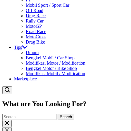
Mobil Sport / Sport Car
Off Road
Drag Race
Rally Car
MotoGP
Road Race
MotoCross
Drag Bike
Tips
Umum
Bengkel Mobil / Car Shop
Modifikasi Motor / Modification
Bengkel Motor / Bike Shop
Modifikasi Mobil / Modification
Marketplace
What are You Looking For?
Search
for:
Close
search