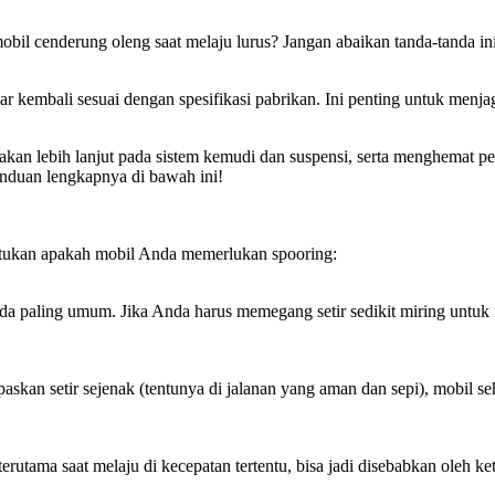
obil cenderung oleng saat melaju lurus? Jangan abaikan tanda-tanda ini
gar kembali sesuai dengan spesifikasi pabrikan. Ini penting untuk m
sakan lebih lanjut pada sistem kemudi dan suspensi, serta menghemat 
nduan lengkapnya di bawah ini!
entukan apakah mobil Anda memerlukan spooring:
nda paling umum. Jika Anda harus memegang setir sedikit miring untuk 
skan setir sejenak (tentunya di jalanan yang aman dan sepi), mobil seh
 terutama saat melaju di kecepatan tertentu, bisa jadi disebabkan oleh 