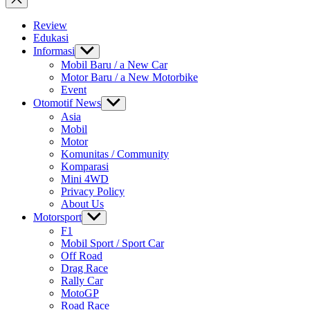
Review
Edukasi
Informasi
Show
sub
Mobil Baru / a New Car
menu
Motor Baru / a New Motorbike
Event
Otomotif News
Show
sub
Asia
menu
Mobil
Motor
Komunitas / Community
Komparasi
Mini 4WD
Privacy Policy
About Us
Motorsport
Show
sub
F1
menu
Mobil Sport / Sport Car
Off Road
Drag Race
Rally Car
MotoGP
Road Race