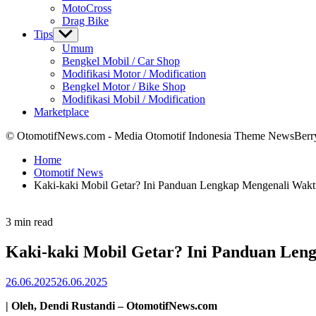
MotoCross
Drag Bike
Tips
Show
sub
Umum
menu
Bengkel Mobil / Car Shop
Modifikasi Motor / Modification
Bengkel Motor / Bike Shop
Modifikasi Mobil / Modification
Marketplace
© OtomotifNews.com - Media Otomotif Indonesia Theme NewsBerr
Home
Otomotif News
Kaki-kaki Mobil Getar? Ini Panduan Lengkap Mengenali Wakt
Estimated
3 min read
read
time
Kaki-kaki Mobil Getar? Ini Panduan Len
26.06.2025
26.06.2025
| Oleh, Dendi Rustandi – OtomotifNews.com