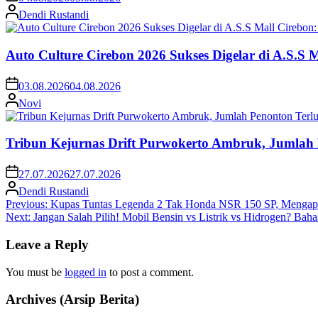
Dendi Rustandi
Auto Culture Cirebon 2026 Sukses Digelar di A.S.S
03.08.2026
04.08.2026
Novi
Tribun Kejurnas Drift Purwokerto Ambruk, Jumlah
27.07.2026
27.07.2026
Dendi Rustandi
Post
Previous:
Kupas Tuntas Legenda 2 Tak Honda NSR 150 SP, Mengapa
Next:
Jangan Salah Pilih! Mobil Bensin vs Listrik vs Hidrogen? Baha
navigation
Leave a Reply
You must be
logged in
to post a comment.
Archives (Arsip Berita)