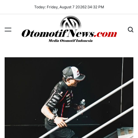
Skip
Today: Friday, August 7 2026
2
:
34
:
33
PM
to
content
OtomotifNews.com