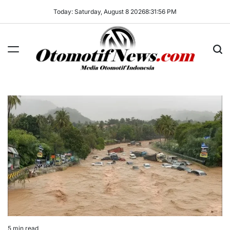
Skip
Today: Saturday, August 8 2026
8
:
31
:
56
PM
to
content
OtomotifNews.com
5 min read