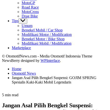
MotoGP
Road Race
MotoCross
Drag Bike
Tips
Show
sub
Umum
menu
Bengkel Mobil / Car Shop
Modifikasi Motor / Modification
Bengkel Motor / Bike Shop
Modifikasi Mobil / Modification
Marketplace
© OtomotifNews.com - Media Otomotif Indonesia Theme
NewsBerry designed by
WPInterface
.
Home
Otomotif News
Jangan Asal Pilih Bengkel Suspensi: GOJIM SPRING
Spesialis Kaki-Kaki Mobil Legendaris
Estimated
5 min read
read
time
Jangan Asal Pilih Bengkel Suspensi: