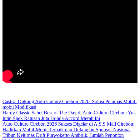
Castrol Dukung Auto Culture Cirebon 2026: Solusi Pelumas Mobil-
mobil Modifikasi
Hardy Classic Sabet Best of The Day di Auto Culture Cirebon: Yuk
Intip Spek Ratusan Juta Honda Accord Merah Ini
Auto Culture Cirebon 2026 Sukses Digelar di A.S.S Mall Cirebon:
Hadirkan Mobil-Mobil Terbaik dan Dukungan Sponsor Nasional
Tribun Kejurnas Drift Purwokerto Ambruk, Jumlah Penonton