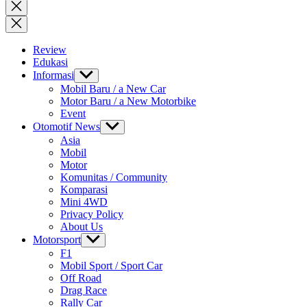
for:
Close
search
Review
Edukasi
Informasi
Show
sub
Mobil Baru / a New Car
menu
Motor Baru / a New Motorbike
Event
Otomotif News
Show
sub
Asia
menu
Mobil
Motor
Komunitas / Community
Komparasi
Mini 4WD
Privacy Policy
About Us
Motorsport
Show
sub
F1
menu
Mobil Sport / Sport Car
Off Road
Drag Race
Rally Car