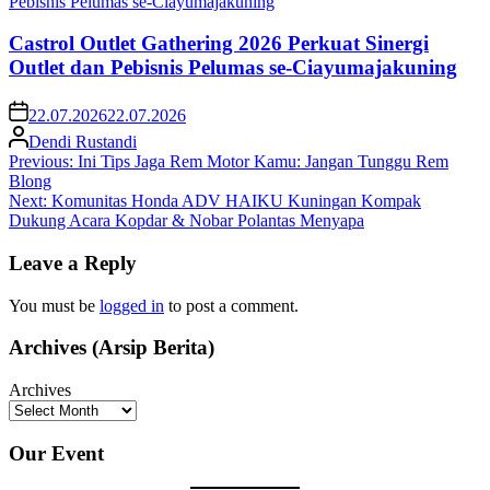
Castrol Outlet Gathering 2026 Perkuat Sinergi
Outlet dan Pebisnis Pelumas se-Ciayumajakuning
22.07.2026
22.07.2026
Dendi Rustandi
Post
Previous:
Ini Tips Jaga Rem Motor Kamu: Jangan Tunggu Rem
Blong
navigation
Next:
Komunitas Honda ADV HAIKU Kuningan Kompak
Dukung Acara Kopdar & Nobar Polantas Menyapa
Leave a Reply
You must be
logged in
to post a comment.
Archives (Arsip Berita)
Archives
Our Event