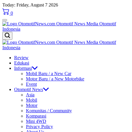
Skip
Today: Friday, August 7 2026
to
0
content
OtomotifNews.com
OtomotifNews.com
Review
Edukasi
Informasi
Mobil Baru / a New Car
Motor Baru / a New Motorbike
Event
Otomotif News
Asia
Mobil
Motor
Komunitas / Community
Komparasi
Mini 4WD
Privacy Policy
About Us