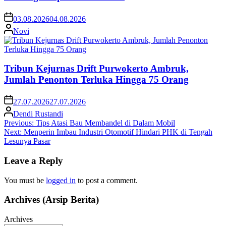
03.08.2026
04.08.2026
Novi
Tribun Kejurnas Drift Purwokerto Ambruk,
Jumlah Penonton Terluka Hingga 75 Orang
27.07.2026
27.07.2026
Dendi Rustandi
Post
Previous:
Tips Atasi Bau Membandel di Dalam Mobil
Next:
Menperin Imbau Industri Otomotif Hindari PHK di Tengah
navigation
Lesunya Pasar
Leave a Reply
You must be
logged in
to post a comment.
Archives (Arsip Berita)
Archives