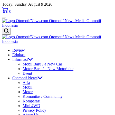
Skip
Today: Sunday, August 9 2026
to
0
content
OtomotifNews.com
OtomotifNews.com
Review
Edukasi
Informasi
Mobil Baru / a New Car
Motor Baru / a New Motorbike
Event
Otomotif News
Asia
Mobil
Motor
Komunitas / Community
Komparasi
Mini 4WD
Privacy Policy
About Us