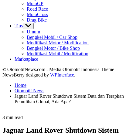
MotoGP
Road Race
MotoCross
Drag Bike
Tips
Show
sub
Umum
menu
Bengkel Mobil / Car Shop
Modifikasi Motor / Modification
Bengkel Motor / Bike Shop
Modifikasi Mobil / Modification
Marketplace
© OtomotifNews.com - Media Otomotif Indonesia Theme
NewsBerry designed by
WPInterface
.
Home
Otomotif News
Jaguar Land Rover Shutdown Sistem Data dan Terapkan
Pemulihan Global, Ada Apa?
Estimated
3 min read
read
time
Jaguar Land Rover Shutdown Sistem