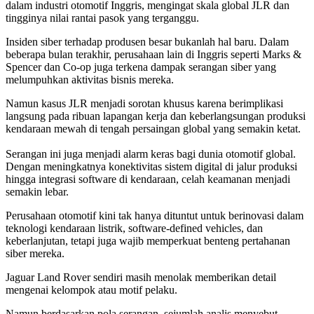
dalam industri otomotif Inggris, mengingat skala global JLR dan
tingginya nilai rantai pasok yang terganggu.
Insiden siber terhadap produsen besar bukanlah hal baru. Dalam
beberapa bulan terakhir, perusahaan lain di Inggris seperti Marks &
Spencer dan Co-op juga terkena dampak serangan siber yang
melumpuhkan aktivitas bisnis mereka.
Namun kasus JLR menjadi sorotan khusus karena berimplikasi
langsung pada ribuan lapangan kerja dan keberlangsungan produksi
kendaraan mewah di tengah persaingan global yang semakin ketat.
Serangan ini juga menjadi alarm keras bagi dunia otomotif global.
Dengan meningkatnya konektivitas sistem digital di jalur produksi
hingga integrasi software di kendaraan, celah keamanan menjadi
semakin lebar.
Perusahaan otomotif kini tak hanya dituntut untuk berinovasi dalam
teknologi kendaraan listrik, software-defined vehicles, dan
keberlanjutan, tetapi juga wajib memperkuat benteng pertahanan
siber mereka.
Jaguar Land Rover sendiri masih menolak memberikan detail
mengenai kelompok atau motif pelaku.
Namun berdasarkan pola serangan, sejumlah analis menyebut