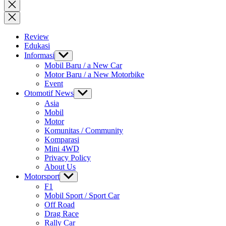
for:
Close
search
Review
Edukasi
Informasi
Show
sub
Mobil Baru / a New Car
menu
Motor Baru / a New Motorbike
Event
Otomotif News
Show
sub
Asia
menu
Mobil
Motor
Komunitas / Community
Komparasi
Mini 4WD
Privacy Policy
About Us
Motorsport
Show
sub
F1
menu
Mobil Sport / Sport Car
Off Road
Drag Race
Rally Car