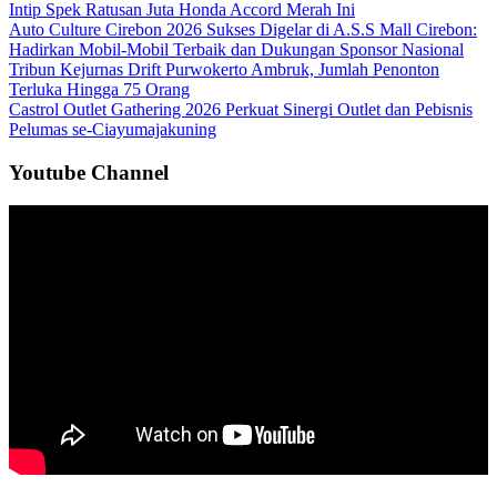
Intip Spek Ratusan Juta Honda Accord Merah Ini
Auto Culture Cirebon 2026 Sukses Digelar di A.S.S Mall Cirebon:
Hadirkan Mobil-Mobil Terbaik dan Dukungan Sponsor Nasional
Tribun Kejurnas Drift Purwokerto Ambruk, Jumlah Penonton
Terluka Hingga 75 Orang
Castrol Outlet Gathering 2026 Perkuat Sinergi Outlet dan Pebisnis
Pelumas se-Ciayumajakuning
Youtube Channel