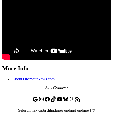
More Info
About OtomotifNews.com
Stay
Connect:
Google
Instagram
Facebook
TikTok
YouTube
Bluesky
Threads
RSS Feed
Seluruh hak cipta dilindungi undang-undang | ©