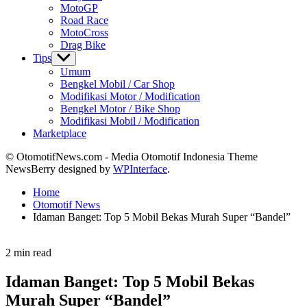
MotoGP
Road Race
MotoCross
Drag Bike
Tips
Show
sub
Umum
menu
Bengkel Mobil / Car Shop
Modifikasi Motor / Modification
Bengkel Motor / Bike Shop
Modifikasi Mobil / Modification
Marketplace
© OtomotifNews.com - Media Otomotif Indonesia Theme
NewsBerry designed by
WPInterface
.
Home
Otomotif News
Idaman Banget: Top 5 Mobil Bekas Murah Super “Bandel”
Estimated
2 min read
read
time
Idaman Banget: Top 5 Mobil Bekas
Murah Super “Bandel”