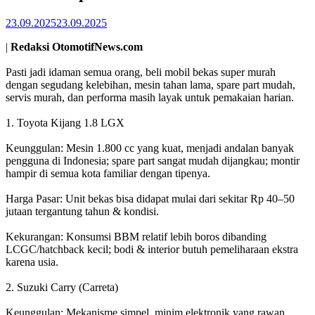
23.09.2025
23.09.2025
|
Redaksi OtomotifNews.com
Pasti jadi idaman semua orang, beli mobil bekas super murah
dengan segudang kelebihan, mesin tahan lama, spare part mudah,
servis murah, dan performa masih layak untuk pemakaian harian.
1. Toyota Kijang 1.8 LGX
Keunggulan: Mesin 1.800 cc yang kuat, menjadi andalan banyak
pengguna di Indonesia; spare part sangat mudah dijangkau; montir
hampir di semua kota familiar dengan tipenya.
Harga Pasar: Unit bekas bisa didapat mulai dari sekitar Rp 40–50
jutaan tergantung tahun & kondisi.
Kekurangan: Konsumsi BBM relatif lebih boros dibanding
LCGC/hatchback kecil; bodi & interior butuh pemeliharaan ekstra
karena usia.
2. Suzuki Carry (Carreta)
Keunggulan: Mekanisme simpel, minim elektronik yang rawan