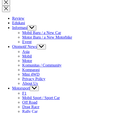
for:
Close
search
Review
Edukasi
Informasi
Show
sub
Mobil Baru / a New Car
menu
Motor Baru / a New Motorbike
Event
Otomotif News
Show
sub
Asia
menu
Mobil
Motor
Komunitas / Community
Komparasi
Mini 4WD
Privacy Policy
About Us
Motorsport
Show
sub
F1
menu
Mobil Sport / Sport Car
Off Road
Drag Race
Rally Car