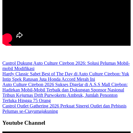
Castrol Dukung Auto Culture Cirebon 2026: Solusi Pelumas Mobil-
mobil Modifikasi
Hardy Classic Sabet Best of The Day di Auto Culture Cirebon: Yuk
Intip Spek Ratusan Juta Honda Accord Merah Ini
Auto Culture Cirebon 2026 Sukses Digelar di A.S.S Mall Cirebon:
Hadirkan Mobil-Mobil Terbaik dan Dukungan Sponsor Nasional
Tribun Kejurnas Drift Purwokerto Ambruk, Jumlah Penonton
Terluka Hingga 75 Orang
Castrol Outlet Gathering 2026 Perkuat Sinergi Outlet dan Pebisnis
Pelumas se-Ciayumajakuning
Youtube Channel