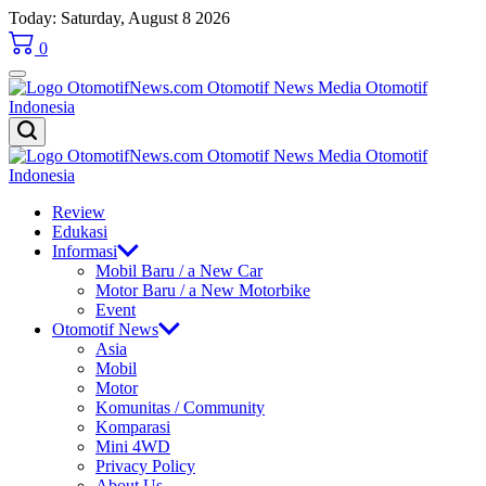
Skip
Today: Saturday, August 8 2026
to
0
content
OtomotifNews.com
OtomotifNews.com
Review
Edukasi
Informasi
Mobil Baru / a New Car
Motor Baru / a New Motorbike
Event
Otomotif News
Asia
Mobil
Motor
Komunitas / Community
Komparasi
Mini 4WD
Privacy Policy
About Us