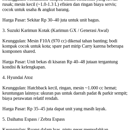
rusak; mesin kecil (~1.0-1.3 L) efisien dan ringan biaya servis;
cocok untuk usaha & angkut barang.
Harga Pasar: Sekitar Rp 30–40 juta untuk unit bagus.
3. Suzuki Karimun Kotak (Karimun GX / Generasi Awal)
Keunggulan: Mesin F10A (970 cc) dikenal tahan banting; bodi
kompak cocok untuk kota; spare part mirip Carry karena beberapa
komponen shared.
Harga Pasar: Unit bekas di kisaran Rp 40–48 jutaan tergantung
kondisi & kelengkapan.
4. Hyundai Atoz
Keunggulan: Hatchback kecil, ringan, mesin ~1.000 cc hemat;
keuntungan lainnya: ukuran pas untuk daerah padat & parkir sempit;
biaya perawatan relatif rendah.
Harga Pasar: Rp 35–45 juta dapat unit yang masih layak.
5. Daihatsu Espass / Zebra Espass
Keunggulan: Ruang dalam luas, pintu geser memudahkan