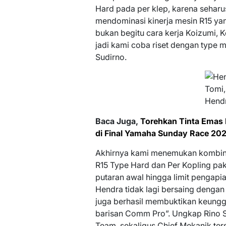
Hard pada per klep, karena seharus
mendominasi kinerja mesin R15 yan
bukan begitu cara kerja Koizumi, 
jadi kami coba riset dengan type 
Sudirno.
Tomi,
Hend
Baca Juga,
Torehkan Tinta Emas
di Final Yamaha Sunday Race 20
Akhirnya kami menemukan kombinas
R15 Type Hard dan Per Kopling pak
putaran awal hingga limit pengapia
Hendra tidak lagi bersaing dengan
juga berhasil membuktikan keung
barisan Comm Pro”. Ungkap Rino S
Team, sekaligus Chief Mekanik ters