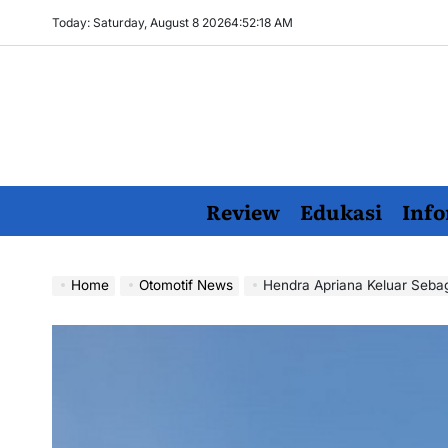
Skip
Today: Saturday, August 8 2026
4
:
52
:
19
AM
to
content
Review
Edukasi
Info
Home
Otomotif News
Hendra Apriana Keluar Sebagai Runner