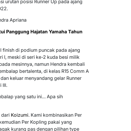
i urutan posisi Runner Up pada ajang
022.
tui Panggung Hajatan Yamaha Tahun
l finish di podium puncak pada ajang
I, meski di seri ke-2 kuda besi milik
pada mesinnya, namun Hendra kembali
mbalap bertalenta, di kelas R15 Comm A
a dan keluar menyandang gelar Runner
III.
lap yang satu ini… Apa sih
 dari
Koizumi
. Kami kombinasikan Per
kemudian Per Kopling pakai yang
gak kurang pas dengan pilihan type