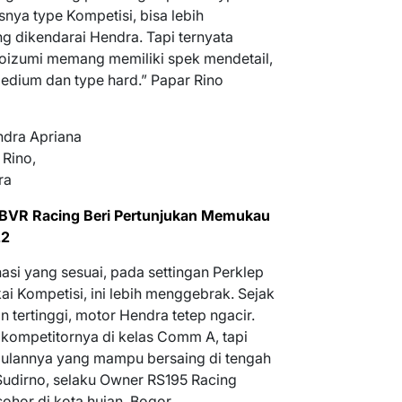
nya type Kompetisi, bisa lebih
g dikendarai Hendra. Tapi ternyata
Koizumi memang memiliki spek mendetail,
medium dan type hard.” Papar Rino
 Rino,
ra
 BVR Racing Beri Pertunjukan Memukau
22
i yang sesuai, pada settingan Perklep
ai Kompetisi, ini lebih menggebrak. Sejak
n tertinggi, motor Hendra tetep ngacir.
 kompetitornya di kelas Comm A, tapi
gulannya yang mampu bersaing di tengah
udirno, selaku Owner RS195 Racing
ohor di kota hujan, Bogor.