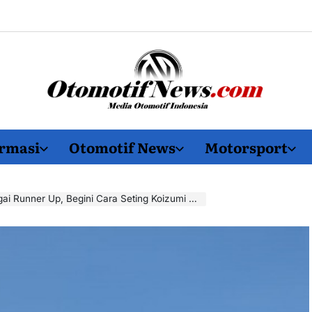
OtomotifNews.com
rmasi
Otomotif News
Motorsport
 Up, Begini Cara Seting Koizumi Agar Tidak Gagal Paham