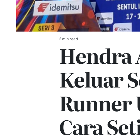
3 min read
Estimated
Hendra 
read
time
Keluar S
Runner 
Cara Set