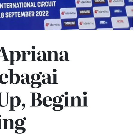
Apriana
ebagai
Up, Begini
ing