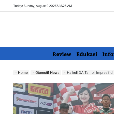
Skip
Today: Sunday, August 9 2026
7
:
18
:
28
AM
to
content
Review
Edukasi
Info
Home
Otomotif News
Haikell DA Tampil Impresif 