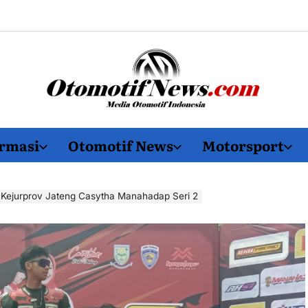
OtomotifNews.com
rmasi
Otomotif News
Motorsport
di Kejurprov Jateng Casytha Manahadap Seri 2