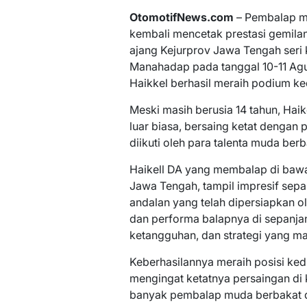
OtomotifNews.com
– Pembalap m
kembali mencetak prestasi gemilan
ajang Kejurprov Jawa Tengah seri 
Manahadap pada tanggal 10-11 Agus
Haikkel berhasil meraih podium ke
Meski masih berusia 14 tahun, Ha
luar biasa, bersaing ketat dengan 
diikuti oleh para talenta muda berb
Haikell DA yang membalap di bawa
Jawa Tengah, tampil impresif sep
andalan yang telah dipersiapkan o
dan performa balapnya di sepanjan
ketangguhan, dan strategi yang ma
Keberhasilannya meraih posisi ke
mengingat ketatnya persaingan di k
banyak pembalap muda berbakat d