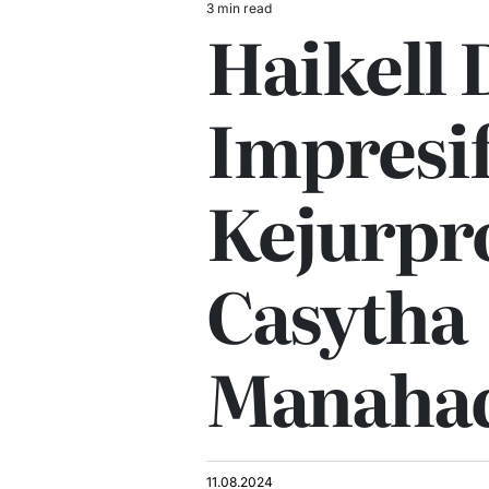
3 min read
Estimated
Haikell 
read
time
Impresif
Kejurpr
Casytha
Manahad
11.08.2024