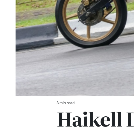
3 min read
Estimated
Haikell 
read
time