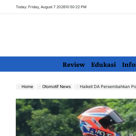
Skip
Today: Friday, August 7 2026
10
:
50
:
23
PM
to
content
Review
Edukasi
Info
Home
Otomotif News
Haikell DA Persembahkan Po