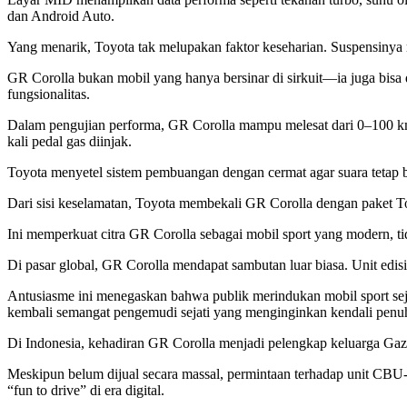
dan Android Auto.
Yang menarik, Toyota tak melupakan faktor keseharian. Suspensinya m
GR Corolla bukan mobil yang hanya bersinar di sirkuit—ia juga bisa
fungsionalitas.
Dalam pengujian performa, GR Corolla mampu melesat dari 0–100 km/j
kali pedal gas diinjak.
Toyota menyetel sistem pembuangan dengan cermat agar suara tetap 
Dari sisi keselamatan, Toyota membekali GR Corolla dengan paket Toyot
Ini memperkuat citra GR Corolla sebagai mobil sport yang modern, t
Di pasar global, GR Corolla mendapat sambutan luar biasa. Unit edis
Antusiasme ini menegaskan bahwa publik merindukan mobil sport sejat
kembali semangat pengemudi sejati yang menginginkan kendali penuh
Di Indonesia, kehadiran GR Corolla menjadi pelengkap keluarga Ga
Meskipun belum dijual secara massal, permintaan terhadap unit CBU
“fun to drive” di era digital.