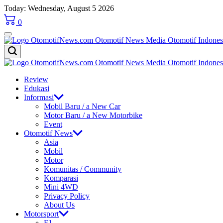
Skip
Today: Wednesday, August 5 2026
to
0
content
OtomotifNews.com
OtomotifNews.com
Review
Edukasi
Informasi
Mobil Baru / a New Car
Motor Baru / a New Motorbike
Event
Otomotif News
Asia
Mobil
Motor
Komunitas / Community
Komparasi
Mini 4WD
Privacy Policy
About Us
Motorsport
F1