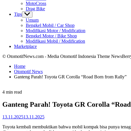
MotoCross
Drag Bike
Tips
Show
sub
Umum
menu
Bengkel Mobil / Car Shop
Modifikasi Motor / Modification
Bengkel Motor / Bike Shop
Modifikasi Mobil / Modification
Marketplace
© OtomotifNews.com - Media Otomotif Indonesia Theme NewsBerr
Home
Otomotif News
Ganteng Parah! Toyota GR Corolla “Road Born from Rally”
Estimated
4 min read
read
time
Ganteng Parah! Toyota GR Corolla “Road
13.11.2025
13.11.2025
Toyota kembali membuktikan bahwa mobil kompak bisa punya tenaga b