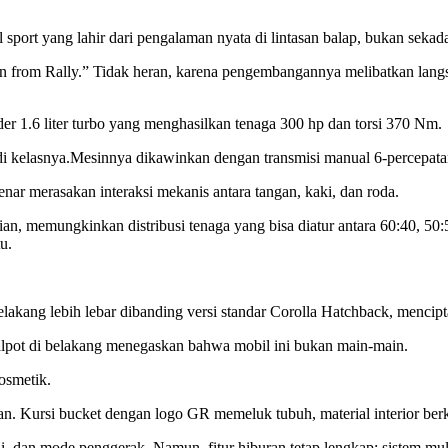
port yang lahir dari pengalaman nyata di lintasan balap, bukan sekada
rn from Rally.” Tidak heran, karena pengembangannya melibatkan langs
der 1.6 liter turbo yang menghasilkan tenaga 300 hp dan torsi 370 Nm.
di kelasnya.Mesinnya dikawinkan dengan transmisi manual 6-percepata
r merasakan interaksi mekanis antara tangan, kaki, dan roda.
, memungkinkan distribusi tenaga yang bisa diatur antara 60:40, 50:
u.
lakang lebih lebar dibanding versi standar Corolla Hatchback, mencip
knalpot di belakang menegaskan bahwa mobil ini bukan main-main.
osmetik.
 Kursi bucket dengan logo GR memeluk tubuh, material interior berkua
i, dan mode penggerak. Namun, fitur hiburan tetap lengkap: sistem mu