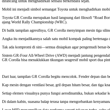
dirancang untuk menghadirkan sensasi berkendara sejati.
Mobil ini menjadi simbol semangat Toyota untuk menghadirkan mobil s
Toyota GR Corolla merupakan hasil langsung dari filosofi “Road Bo
ajang World Rally Championship (WRC).
Di balik tampilan agresifnya, GR Corolla menyimpan mesin tiga silin
Angka itu menjadikannya salah satu mobil kompak paling bertenaga 
Tak ada kompromi di sini—semua disiapkan agar pengemudi benar-bena
Sistem GR-Four All-Wheel Drive (AWD) menjadi jantung pengendalian
GR Corolla bisa menaklukkan tikungan seagresif mobil sport dua pint
Dari luar, tampilan GR Corolla begitu mencolok. Fender depan dan be
Kap mesin dengan ventilasi besar, gril depan hitam besar, dan tiga 
Setiap elemen visualnya punya fungsi aerodinamika, bukan sekadar k
Di dalam kabin, suasana balap terasa tanpa mengorbankan kenyamanan.
Layar MID menampilkan data performa seperti tekanan turbo, suhu ol