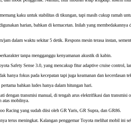
emang kaku untuk stabilitas di tikungan, tapi masih cukup ramah untu
 digunakan harian, bahkan di kemacetan. Inilah yang membedakannya d
am dalam waktu sekitar 5 detik. Respons mesin terasa instan, sementa
berkarakter tanpa mengganggu kenyamanan akustik di kabin.
a Safety Sense 3.0, yang mencakup fitur adaptive cruise control, lane 
idak hanya fokus pada kecepatan tapi juga keamanan dan kecerdasan te
i pertama bahkan ludes hanya dalam hitungan hari.
i dengan transmisi manual, di tengah arus elektrifikasi dan transmisi
 atas mobilnya.
zoo Racing yang sudah diisi oleh GR Yaris, GR Supra, dan GR86.
-nya terus meningkat. Kalangan penggemar Toyota melihat mobil ini 