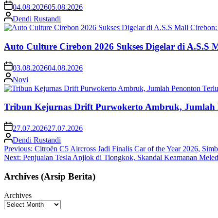
04.08.2026
05.08.2026
Dendi Rustandi
Auto Culture Cirebon 2026 Sukses Digelar di A.S.S
03.08.2026
04.08.2026
Novi
Tribun Kejurnas Drift Purwokerto Ambruk, Jumlah
27.07.2026
27.07.2026
Dendi Rustandi
Post
Previous:
Citroën C5 Aircross Jadi Finalis Car of the Year 2026,
Next:
Penjualan Tesla Anjlok di Tiongkok, Skandal Keamanan Mele
navigation
Archives (Arsip Berita)
Archives