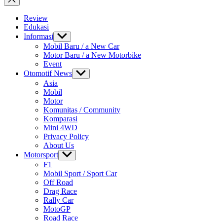
Review
Edukasi
Informasi
Show
sub
Mobil Baru / a New Car
menu
Motor Baru / a New Motorbike
Event
Otomotif News
Show
sub
Asia
menu
Mobil
Motor
Komunitas / Community
Komparasi
Mini 4WD
Privacy Policy
About Us
Motorsport
Show
sub
F1
menu
Mobil Sport / Sport Car
Off Road
Drag Race
Rally Car
MotoGP
Road Race