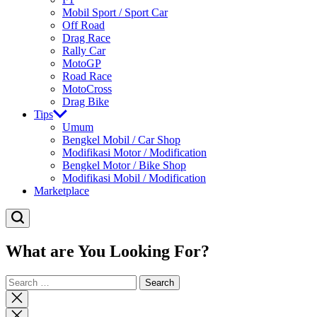
Mobil Sport / Sport Car
Off Road
Drag Race
Rally Car
MotoGP
Road Race
MotoCross
Drag Bike
Tips
Umum
Bengkel Mobil / Car Shop
Modifikasi Motor / Modification
Bengkel Motor / Bike Shop
Modifikasi Mobil / Modification
Marketplace
What are You Looking For?
Search
for:
Close
search