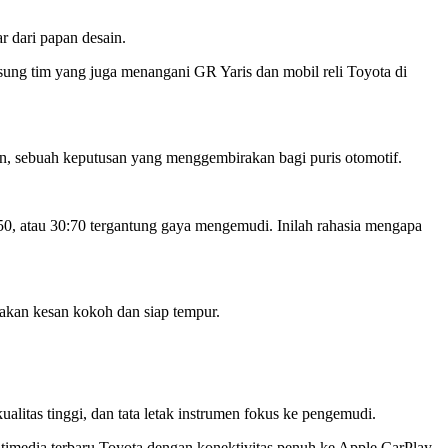
r dari papan desain.
ung tim yang juga menangani GR Yaris dan mobil reli Toyota di
n, sebuah keputusan yang menggembirakan bagi puris otomotif.
50, atau 30:70 tergantung gaya mengemudi. Inilah rahasia mengapa
takan kesan kokoh dan siap tempur.
litas tinggi, dan tata letak instrumen fokus ke pengemudi.
ltimedia terbaru Toyota dengan konektivitas penuh ke Apple CarPlay