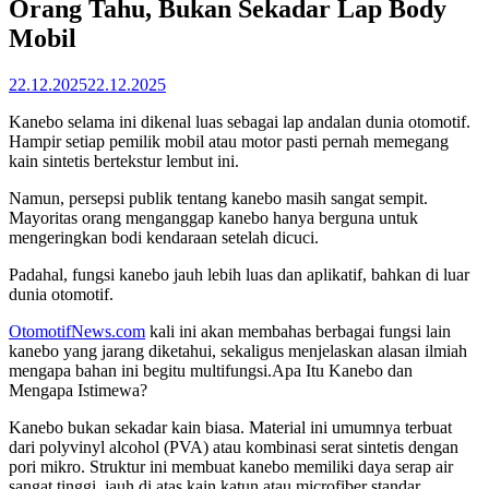
Orang Tahu, Bukan Sekadar Lap Body
Mobil
22.12.2025
22.12.2025
Kanebo selama ini dikenal luas sebagai lap andalan dunia otomotif.
Hampir setiap pemilik mobil atau motor pasti pernah memegang
kain sintetis bertekstur lembut ini.
Namun, persepsi publik tentang kanebo masih sangat sempit.
Mayoritas orang menganggap kanebo hanya berguna untuk
mengeringkan bodi kendaraan setelah dicuci.
Padahal, fungsi kanebo jauh lebih luas dan aplikatif, bahkan di luar
dunia otomotif.
OtomotifNews.com
kali ini akan membahas berbagai fungsi lain
kanebo yang jarang diketahui, sekaligus menjelaskan alasan ilmiah
mengapa bahan ini begitu multifungsi.Apa Itu Kanebo dan
Mengapa Istimewa?
Kanebo bukan sekadar kain biasa. Material ini umumnya terbuat
dari polyvinyl alcohol (PVA) atau kombinasi serat sintetis dengan
pori mikro. Struktur ini membuat kanebo memiliki daya serap air
sangat tinggi, jauh di atas kain katun atau microfiber standar.