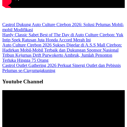
Castrol Dukung Auto Culture Cirebon 2026: Solusi Pelumas Mobil-
mobil Modifikasi
Hardy Classic Sabet Best of The Day di Auto Culture Cirebon: Yuk
Intip Spek Ratusan Juta Honda Accord Merah Ini
Auto Culture Cirebon 2026 Sukses Digelar di A.S.S Mall Cirebon:
Hadirkan Mobil-Mobil Terbaik dan Dukungan Sponsor Nasional
Tribun Kejurnas Drift Purwokerto Ambruk, Jumlah Penonton
Terluka Hingga 75 Orang
Castrol Outlet Gathering 2026 Perkuat Sinergi Outlet dan Pebisnis
Pelumas se-Ciayumajakuning
Youtube Channel