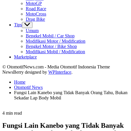
MotoGP
Road Race
MotoCross
Drag Bike
Tips
Show
sub
Umum
menu
Bengkel Mobil / Car Shop
Modifikasi Motor / Modification
Bengkel Motor / Bike Shop
Modifikasi Mobil / Modification
Marketplace
© OtomotifNews.com - Media Otomotif Indonesia Theme
NewsBerry designed by
WPInterface
.
Home
Otomotif News
Fungsi Lain Kanebo yang Tidak Banyak Orang Tahu, Bukan
Sekadar Lap Body Mobil
Estimated
4 min read
read
time
Fungsi Lain Kanebo yang Tidak Banyak