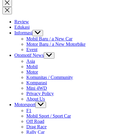
for:
Close
search
Review
Edukasi
Informasi
Show
sub
Mobil Baru / a New Car
menu
Motor Baru / a New Motorbike
Event
Otomotif News
Show
sub
Asia
menu
Mobil
Motor
Komunitas / Community
Komparasi
Mini 4WD
Privacy Policy
About Us
Motorsport
Show
sub
F1
menu
Mobil Sport / Sport Car
Off Road
Drag Race
Rally Car