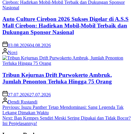
Auto Culture Cirebon 2026 Sukses Digelar di A.S.S
Mall Cirebon: Hadirkan Mobil-Mobil Terbaik dan
Dukungan Sponsor Nasional
03.08.2026
04.08.2026
Novi
Tribun Kejurnas Drift Purwokerto Ambruk,
Jumlah Penonton Terluka Hingga 75 Orang
27.07.2026
27.07.2026
Dendi Rustandi
Post
Previous:
Isuzu Panther Tetap Mendominasi: Sang Legenda Tak
Lekang Dimakan Waktu
navigation
Next:
Ban Kempes Sendiri Meski Sering Dipakai dan Tidak Bocor?
Ini Penjelasannya!