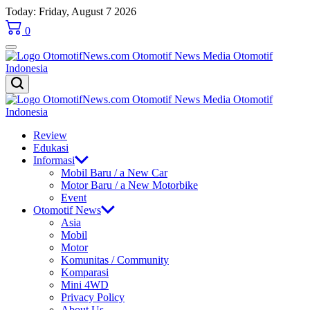
Skip
Today: Friday, August 7 2026
to
0
content
OtomotifNews.com
OtomotifNews.com
Review
Edukasi
Informasi
Mobil Baru / a New Car
Motor Baru / a New Motorbike
Event
Otomotif News
Asia
Mobil
Motor
Komunitas / Community
Komparasi
Mini 4WD
Privacy Policy
About Us