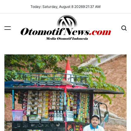
Skip
Today: Saturday, August 8 2026
9
:
21
:
38
AM
to
content
OtomotifNews.com