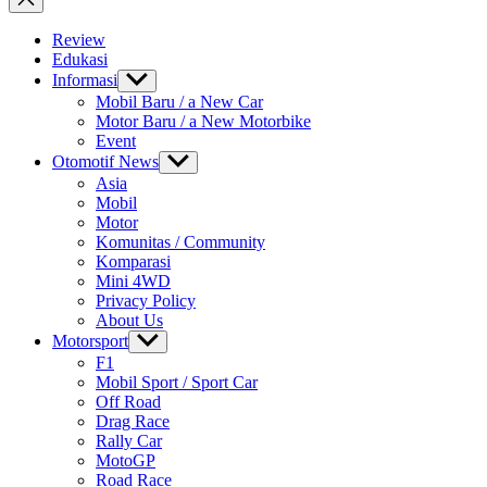
Review
Edukasi
Informasi
Show
sub
Mobil Baru / a New Car
menu
Motor Baru / a New Motorbike
Event
Otomotif News
Show
sub
Asia
menu
Mobil
Motor
Komunitas / Community
Komparasi
Mini 4WD
Privacy Policy
About Us
Motorsport
Show
sub
F1
menu
Mobil Sport / Sport Car
Off Road
Drag Race
Rally Car
MotoGP
Road Race