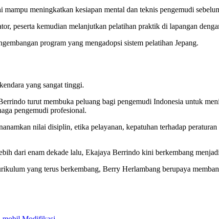
lai mampu meningkatkan kesiapan mental dan teknis pengemudi sebelu
tor, peserta kemudian melanjutkan pelatihan praktik di lapangan deng
engembangan program yang mengadopsi sistem pelatihan Jepang.
kendara yang sangat tinggi.
errindo turut membuka peluang bagi pengemudi Indonesia untuk menin
naga pengemudi profesional.
namkan nilai disiplin, etika pelayanan, kepatuhan terhadap peraturan 
ih dari enam dekade lalu, Ekajaya Berrindo kini berkembang menjadi 
 kurikulum yang terus berkembang, Berry Herlambang berupaya memban