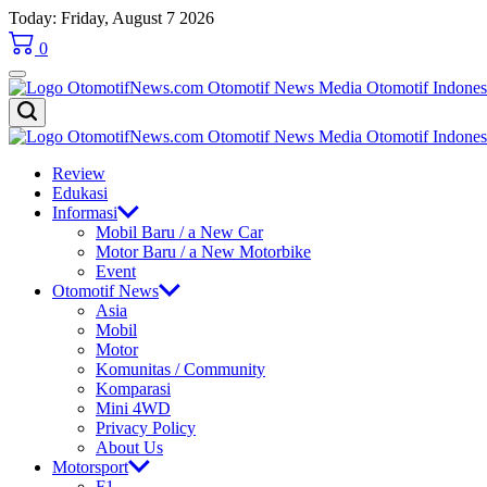
Skip
Today: Friday, August 7 2026
to
0
content
OtomotifNews.com
OtomotifNews.com
Review
Edukasi
Informasi
Mobil Baru / a New Car
Motor Baru / a New Motorbike
Event
Otomotif News
Asia
Mobil
Motor
Komunitas / Community
Komparasi
Mini 4WD
Privacy Policy
About Us
Motorsport
F1