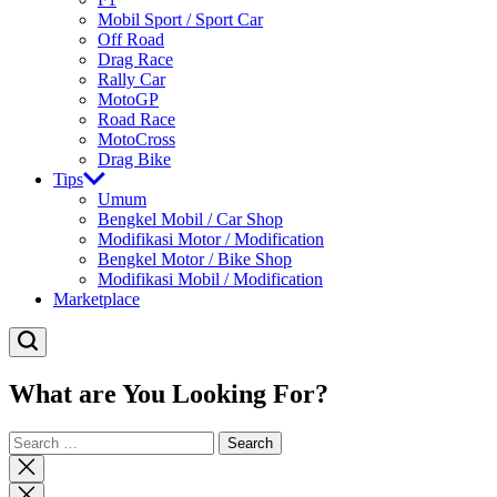
Mobil Sport / Sport Car
Off Road
Drag Race
Rally Car
MotoGP
Road Race
MotoCross
Drag Bike
Tips
Umum
Bengkel Mobil / Car Shop
Modifikasi Motor / Modification
Bengkel Motor / Bike Shop
Modifikasi Mobil / Modification
Marketplace
What are You Looking For?
Search
for:
Close
search