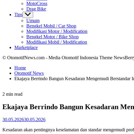
MotoCross
Drag Bike
Tips
Show
sub
Umum
menu
Bengkel Mobil / Car Shop
Modifikasi Motor / Modification
Bengkel Motor / Bike Shop
Modifikasi Mobil / Modification
Marketplace
© OtomotifNews.com - Media Otomotif Indonesia Theme NewsBerr
Home
Otomotif News
Ekajaya Berrindo Bangun Kesadaran Mengemudi Berstandar In
Estimated
2 min read
read
time
Ekajaya Berrindo Bangun Kesadaran Meng
30.05.2026
30.05.2026
Kesadaran akan pentingnya keselamatan dan standar mengemudi profe