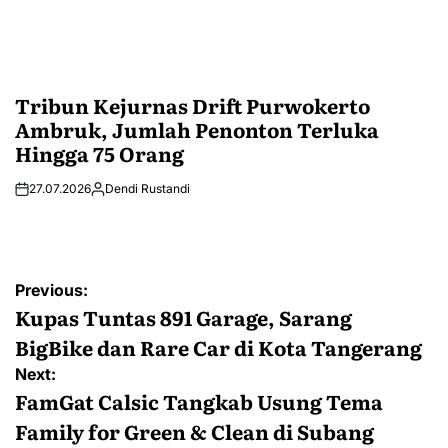
Tribun Kejurnas Drift Purwokerto
Ambruk, Jumlah Penonton Terluka
Hingga 75 Orang
27.07.2026
Dendi Rustandi
Post
Previous:
navigation
Kupas Tuntas 891 Garage, Sarang
BigBike dan Rare Car di Kota Tangerang
Next:
FamGat Calsic Tangkab Usung Tema
Family for Green & Clean di Subang