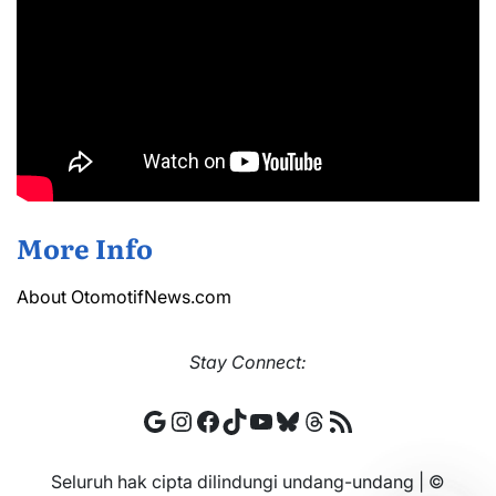
More Info
About OtomotifNews.com
Stay
Connect:
Google
Instagram
Facebook
TikTok
YouTube
Bluesky
Threads
RSS Feed
Seluruh hak cipta dilindungi undang-undang | ©