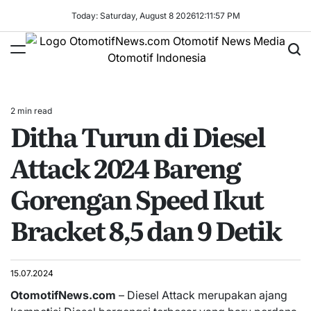
Skip
Today: Saturday, August 8 2026
12
:
11
:
57
PM
to
content
OtomotifNews.com
2 min read
Estimated
Ditha Turun di Diesel
read
time
Attack 2024 Bareng
Gorengan Speed Ikut
Bracket 8,5 dan 9 Detik
15.07.2024
OtomotifNews.com
– Diesel Attack merupakan ajang