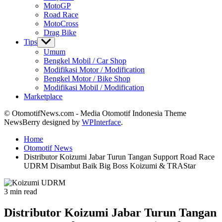
MotoGP
Road Race
MotoCross
Drag Bike
Tips
Show
sub
Umum
menu
Bengkel Mobil / Car Shop
Modifikasi Motor / Modification
Bengkel Motor / Bike Shop
Modifikasi Mobil / Modification
Marketplace
© OtomotifNews.com - Media Otomotif Indonesia Theme
NewsBerry designed by
WPInterface
.
Home
Otomotif News
Distributor Koizumi Jabar Turun Tangan Support Road Race
UDRM Disambut Baik Big Boss Koizumi & TRAStar
Estimated
3 min read
read
time
Distributor Koizumi Jabar Turun Tangan