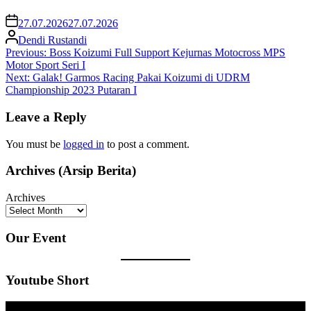
27.07.2026
27.07.2026
Dendi Rustandi
Post
Previous:
Boss Koizumi Full Support Kejurnas Motocross MPS
Motor Sport Seri I
navigation
Next:
Galak! Garmos Racing Pakai Koizumi di UDRM
Championship 2023 Putaran I
Leave a Reply
You must be
logged in
to post a comment.
Archives (Arsip Berita)
Archives
Our Event
Youtube Short