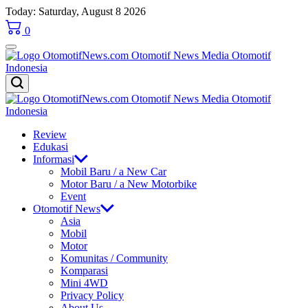
Skip
Today: Saturday, August 8 2026
to
0
content
OtomotifNews.com
OtomotifNews.com
Review
Edukasi
Informasi
Mobil Baru / a New Car
Motor Baru / a New Motorbike
Event
Otomotif News
Asia
Mobil
Motor
Komunitas / Community
Komparasi
Mini 4WD
Privacy Policy
About Us