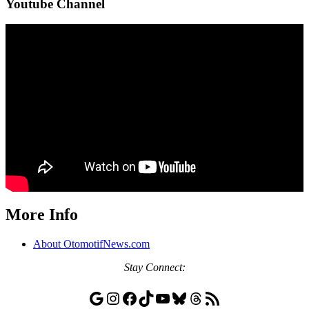
Youtube Channel
More Info
About OtomotifNews.com
Stay
Connect:
Google
Instagram
Facebook
TikTok
YouTube
Bluesky
Threads
RSS Feed