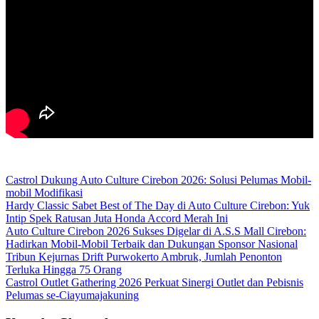
Castrol Dukung Auto Culture Cirebon 2026: Solusi Pelumas Mobil-
mobil Modifikasi
Hardy Classic Sabet Best of The Day di Auto Culture Cirebon: Yuk
Intip Spek Ratusan Juta Honda Accord Merah Ini
Auto Culture Cirebon 2026 Sukses Digelar di A.S.S Mall Cirebon:
Hadirkan Mobil-Mobil Terbaik dan Dukungan Sponsor Nasional
Tribun Kejurnas Drift Purwokerto Ambruk, Jumlah Penonton
Terluka Hingga 75 Orang
Castrol Outlet Gathering 2026 Perkuat Sinergi Outlet dan Pebisnis
Pelumas se-Ciayumajakuning