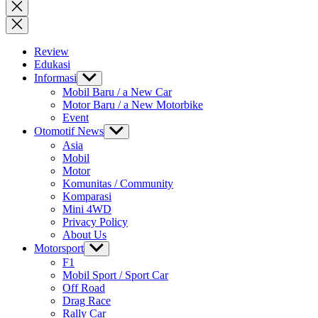
for:
Close
search
Review
Edukasi
Informasi
Show
sub
Mobil Baru / a New Car
menu
Motor Baru / a New Motorbike
Event
Otomotif News
Show
sub
Asia
menu
Mobil
Motor
Komunitas / Community
Komparasi
Mini 4WD
Privacy Policy
About Us
Motorsport
Show
sub
F1
menu
Mobil Sport / Sport Car
Off Road
Drag Race
Rally Car