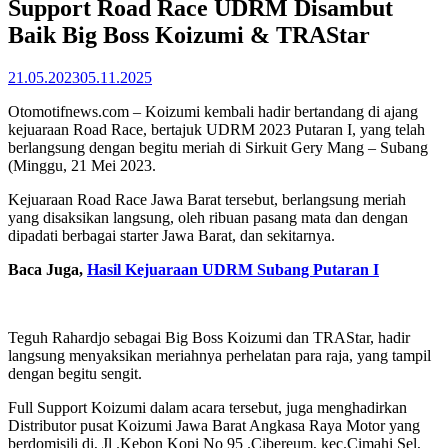
Support Road Race UDRM Disambut
Baik Big Boss Koizumi & TRAStar
21.05.2023
05.11.2025
Otomotifnews.com – Koizumi kembali hadir bertandang di ajang
kejuaraan Road Race, bertajuk UDRM 2023 Putaran I, yang telah
berlangsung dengan begitu meriah di Sirkuit Gery Mang – Subang
(Minggu, 21 Mei 2023.
Kejuaraan Road Race Jawa Barat tersebut, berlangsung meriah
yang disaksikan langsung, oleh ribuan pasang mata dan dengan
dipadati berbagai starter Jawa Barat, dan sekitarnya.
Baca Juga,
Hasil Kejuaraan UDRM Subang Putaran I
Teguh Rahardjo sebagai Big Boss Koizumi dan TRAStar, hadir
langsung menyaksikan meriahnya perhelatan para raja, yang tampil
dengan begitu sengit.
Full Support Koizumi dalam acara tersebut, juga menghadirkan
Distributor pusat Koizumi Jawa Barat Angkasa Raya Motor yang
berdomisili di, Jl .Kebon Kopi No 95 .Cibereum, kec.Cimahi Sel,