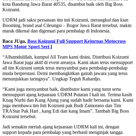
kota Bandung Jawa Barat 40535, disambut baik oleh Big Boss
Koizumi.
UDRM jadi saksi persatuan tim inti Koizumi, merangkul dan kian
Booming, brand asal Cileungsi – Bogor Jawa Barat tersebut, makin
marak dikenal dan digemari para pembalap di Indonesia.
Baca JUga,
Boss Koizumi Full Support Kejurnas Motocross
MPS Motor Sport Seri I
“Alhamdulillah, kumpul All Team kami disini, Distribusi Koizumi
Jawa Barat juga aktif di event areanya. Kami akan terus mensupport
all tim Koizumi untuk terus menyambut para pembalap-pembalap
muda berprestasi. Demi membangkitkan gairah jawara yang terus
menunjukkan taringnya”. Ungkap Teguh Rahardjo.
“Kami juga menyambut baik, distributor kami yang turut serta
mensupport ajang kejuaraan UDRM Putaran I kali ini. Terima kasih
Knag Nurhi dan Kang Ajung yang sudah hadir bersama kami. Kami
juga membawa tim Inti Koizumi pak Budi Zamorano dan Tim
TRAStar Pak Hari , kang Edi dan kang Imam”. Tambah Big Boss
Koizumi tersebut.
Jadi semakin meriah ajang kejuaraan UDRM kali ini, dengan
support kepada para pembalap yang berhasil menginjak tangga