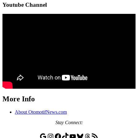
Youtube Channel
More Info
About OtomotifNews.com
Stay
Connect:
Google
Instagram
Facebook
TikTok
YouTube
Bluesky
Threads
RSS Feed