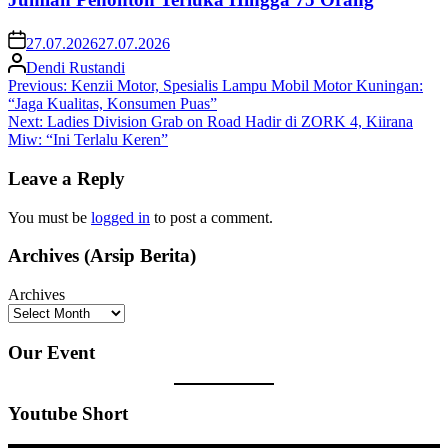
27.07.2026
27.07.2026
Dendi Rustandi
Post
Previous:
Kenzii Motor, Spesialis Lampu Mobil Motor Kuningan:
“Jaga Kualitas, Konsumen Puas”
navigation
Next:
Ladies Division Grab on Road Hadir di ZORK 4, Kiirana
Miw: “Ini Terlalu Keren”
Leave a Reply
You must be
logged in
to post a comment.
Archives (Arsip Berita)
Archives
Our Event
Youtube Short