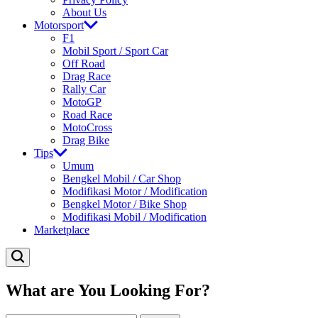
About Us
Motorsport
F1
Mobil Sport / Sport Car
Off Road
Drag Race
Rally Car
MotoGP
Road Race
MotoCross
Drag Bike
Tips
Umum
Bengkel Mobil / Car Shop
Modifikasi Motor / Modification
Bengkel Motor / Bike Shop
Modifikasi Mobil / Modification
Marketplace
What are You Looking For?