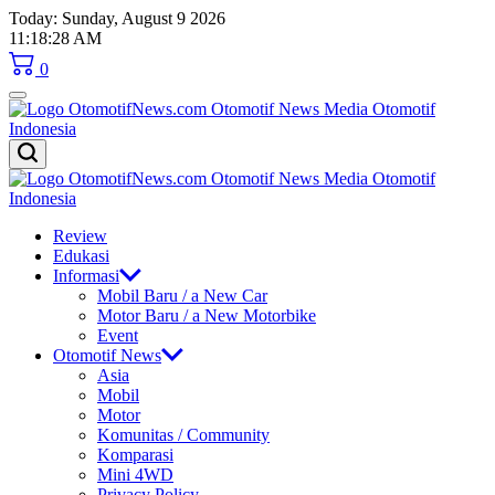
Skip
Today: Sunday, August 9 2026
to
11
:
18
:
28
AM
content
0
OtomotifNews.com
OtomotifNews.com
Review
Edukasi
Informasi
Mobil Baru / a New Car
Motor Baru / a New Motorbike
Event
Otomotif News
Asia
Mobil
Motor
Komunitas / Community
Komparasi
Mini 4WD
Privacy Policy