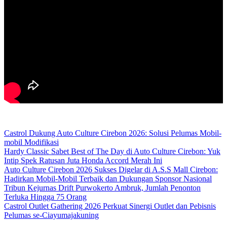
Castrol Dukung Auto Culture Cirebon 2026: Solusi Pelumas Mobil-
mobil Modifikasi
Hardy Classic Sabet Best of The Day di Auto Culture Cirebon: Yuk
Intip Spek Ratusan Juta Honda Accord Merah Ini
Auto Culture Cirebon 2026 Sukses Digelar di A.S.S Mall Cirebon:
Hadirkan Mobil-Mobil Terbaik dan Dukungan Sponsor Nasional
Tribun Kejurnas Drift Purwokerto Ambruk, Jumlah Penonton
Terluka Hingga 75 Orang
Castrol Outlet Gathering 2026 Perkuat Sinergi Outlet dan Pebisnis
Pelumas se-Ciayumajakuning