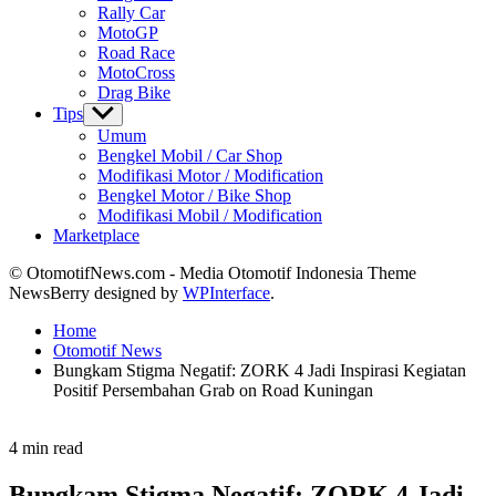
Rally Car
MotoGP
Road Race
MotoCross
Drag Bike
Tips
Show
sub
Umum
menu
Bengkel Mobil / Car Shop
Modifikasi Motor / Modification
Bengkel Motor / Bike Shop
Modifikasi Mobil / Modification
Marketplace
© OtomotifNews.com - Media Otomotif Indonesia Theme
NewsBerry designed by
WPInterface
.
Home
Otomotif News
Bungkam Stigma Negatif: ZORK 4 Jadi Inspirasi Kegiatan
Positif Persembahan Grab on Road Kuningan
Estimated
4 min read
read
time
Bungkam Stigma Negatif: ZORK 4 Jadi