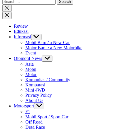
Search
for:
Close
search
Review
Edukasi
Informasi
Show
sub
Mobil Baru / a New Car
menu
Motor Baru / a New Motorbike
Event
Otomotif News
Show
sub
Asia
menu
Mobil
Motor
Komunitas / Community
Komparasi
Mini 4WD
Privacy Policy
About Us
Motorsport
Show
sub
F1
menu
Mobil Sport / Sport Car
Off Road
Drag Race