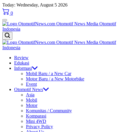
Skip
Today: Wednesday, August 5 2026
to
0
content
OtomotifNews.com
OtomotifNews.com
Review
Edukasi
Informasi
Mobil Baru / a New Car
Motor Baru / a New Motorbike
Event
Otomotif News
Asia
Mobil
Motor
Komunitas / Community
Komparasi
Mini 4WD
Privacy Policy
About Us