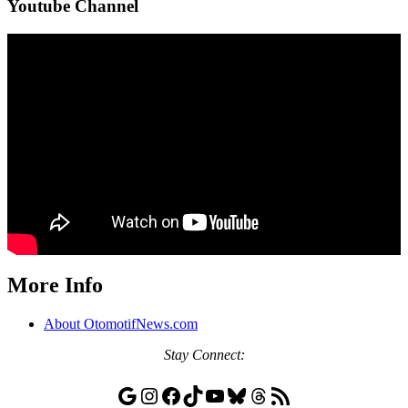
Youtube Channel
More Info
About OtomotifNews.com
Stay
Connect:
Google
Instagram
Facebook
TikTok
YouTube
Bluesky
Threads
RSS Feed