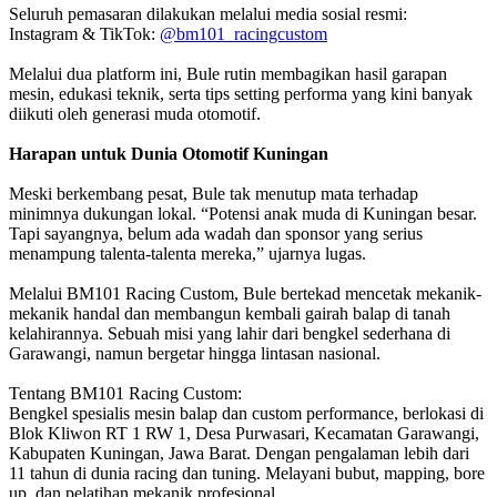
Seluruh pemasaran dilakukan melalui media sosial resmi:
Instagram & TikTok:
@bm101_racingcustom
Melalui dua platform ini, Bule rutin membagikan hasil garapan
mesin, edukasi teknik, serta tips setting performa yang kini banyak
diikuti oleh generasi muda otomotif.
Harapan untuk Dunia Otomotif Kuningan
Meski berkembang pesat, Bule tak menutup mata terhadap
minimnya dukungan lokal. “Potensi anak muda di Kuningan besar.
Tapi sayangnya, belum ada wadah dan sponsor yang serius
menampung talenta-talenta mereka,” ujarnya lugas.
Melalui BM101 Racing Custom, Bule bertekad mencetak mekanik-
mekanik handal dan membangun kembali gairah balap di tanah
kelahirannya. Sebuah misi yang lahir dari bengkel sederhana di
Garawangi, namun bergetar hingga lintasan nasional.
Tentang BM101 Racing Custom:
Bengkel spesialis mesin balap dan custom performance, berlokasi di
Blok Kliwon RT 1 RW 1, Desa Purwasari, Kecamatan Garawangi,
Kabupaten Kuningan, Jawa Barat. Dengan pengalaman lebih dari
11 tahun di dunia racing dan tuning. Melayani bubut, mapping, bore
up, dan pelatihan mekanik profesional.