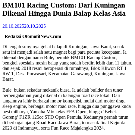
time
BM101 Racing Custom: Dari Kuningan
Dikenal Hingga Dunia Balap Kelas Asia
20.10.2025
20.10.2025
|
Redaksi OtomotifNews.com
Di tengah sunyinya geliat balap di Kuningan, Jawa Barat, sosok
satu ini menjadi salah satu magnet bagi para pecinta kecepatan. Ia
dikenal dengan nama Bule, pemilik BM101 Racing Custom,
bengkel spesialis mesin balap yang sudah berdiri lebih dari 11 tahun,
dan sejak 2018 resmi beroperasi di rumahnya, Blok Kliwon RT 1
RW 1, Desa Purwasari, Kecamatan Garawangi, Kuningan, Jawa
Barat.
Bule, bukan sekadar mekanik biasa. Ia adalah builder dan tuner
berpengalaman yang dikenal di kalangan road race lokal. Dari
tangannya lahir berbagai motor kompetisi, mulai dari motor drag,
sleep engine, berbagai motor road race, hingga dua punggawa kuda
besi miliknya, Yamaha Mio kelas FFA Open, hingga ‘Bebek
Goreng’ F1ZR 125cc STD Open Pemula. Keduanya pernah turun
di berbagai ajang Road Race Jawa Barat, termasuk final Kejurda
2023 di Indramayu, serta Fun Race Majalengka 2024.