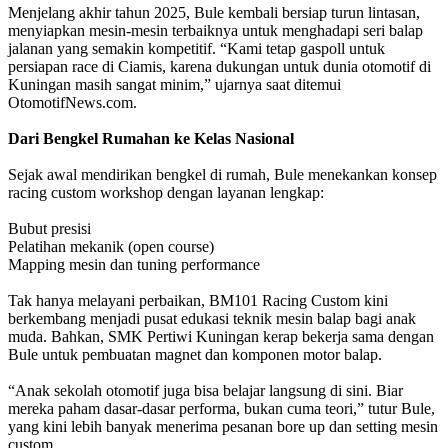
Menjelang akhir tahun 2025, Bule kembali bersiap turun lintasan,
menyiapkan mesin-mesin terbaiknya untuk menghadapi seri balap
jalanan yang semakin kompetitif. “Kami tetap gaspoll untuk
persiapan race di Ciamis, karena dukungan untuk dunia otomotif di
Kuningan masih sangat minim,” ujarnya saat ditemui
OtomotifNews.com.
Dari Bengkel Rumahan ke Kelas Nasional
Sejak awal mendirikan bengkel di rumah, Bule menekankan konsep
racing custom workshop dengan layanan lengkap:
Bubut presisi
Pelatihan mekanik (open course)
Mapping mesin dan tuning performance
Tak hanya melayani perbaikan, BM101 Racing Custom kini
berkembang menjadi pusat edukasi teknik mesin balap bagi anak
muda. Bahkan, SMK Pertiwi Kuningan kerap bekerja sama dengan
Bule untuk pembuatan magnet dan komponen motor balap.
“Anak sekolah otomotif juga bisa belajar langsung di sini. Biar
mereka paham dasar-dasar performa, bukan cuma teori,” tutur Bule,
yang kini lebih banyak menerima pesanan bore up dan setting mesin
custom.