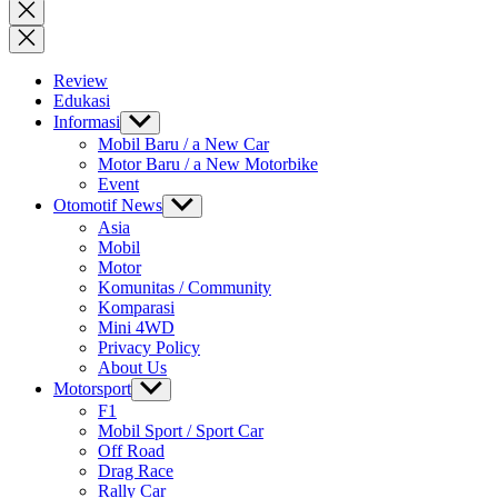
for:
Close
search
Review
Edukasi
Informasi
Show
sub
Mobil Baru / a New Car
menu
Motor Baru / a New Motorbike
Event
Otomotif News
Show
sub
Asia
menu
Mobil
Motor
Komunitas / Community
Komparasi
Mini 4WD
Privacy Policy
About Us
Motorsport
Show
sub
F1
menu
Mobil Sport / Sport Car
Off Road
Drag Race
Rally Car