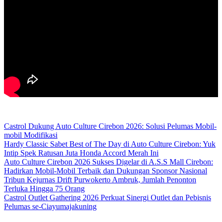
Castrol Dukung Auto Culture Cirebon 2026: Solusi Pelumas Mobil-
mobil Modifikasi
Hardy Classic Sabet Best of The Day di Auto Culture Cirebon: Yuk
Intip Spek Ratusan Juta Honda Accord Merah Ini
Auto Culture Cirebon 2026 Sukses Digelar di A.S.S Mall Cirebon:
Hadirkan Mobil-Mobil Terbaik dan Dukungan Sponsor Nasional
Tribun Kejurnas Drift Purwokerto Ambruk, Jumlah Penonton
Terluka Hingga 75 Orang
Castrol Outlet Gathering 2026 Perkuat Sinergi Outlet dan Pebisnis
Pelumas se-Ciayumajakuning