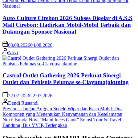
Auto Culture Cirebon 2026 Sukses Digelar di A.S.S
Mall Cirebon: Hadirkan Mobil-Mobil Terbaik dan
Dukungan Sponsor Nasional
03.08.2026
04.08.2026
Novi
Castrol Outlet Gathering 2026 Perkuat Sinergi
Outlet dan Pebisnis Pelumas se-Ciayumajakuning
22.07.2026
22.07.2026
Dendi Rustandi
Post
Previous:
Jangan Anggap Sepele Wiper dan Kaca Mobil: Dua
Komponen yang Menentukan Kenyamanan dan Keselamatan
navigation
Next:
Bunda Novi “Mami Inces Gank” Solusi Tour & Travel
Bandung: Bus VVIP, Terlengkap