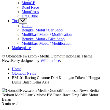
MotoGP
Road Race
MotoCross
Drag Bike
Tips
Show
sub
Umum
menu
Bengkel Mobil / Car Shop
Modifikasi Motor / Modification
Bengkel Motor / Bike Shop
Modifikasi Mobil / Modification
Marketplace
© OtomotifNews.com - Media Otomotif Indonesia Theme
NewsBerry designed by
WPInterface
.
Home
Otomotif News
BM101 Racing Custom: Dari Kuningan Dikenal Hingga
Dunia Balap Kelas Asia
Estimated
3 min read
read