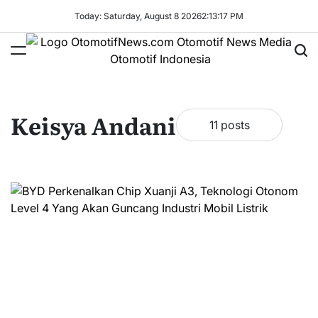
Skip
Today: Saturday, August 8 2026
2
:
13
:
18
PM
to
content
OtomotifNews.com
Keisya Andani
11 posts