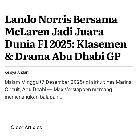
Lando Norris Bersama
McLaren Jadi Juara
Dunia F1 2025: Klasemen
& Drama Abu Dhabi GP
Keisya Andani
Malam Minggu (7 Desember 2025) di sirkuit Yas Marina
Circuit, Abu Dhabi — Max Verstappen memang
memenangkan balapan…
Posts
←
Older Articles
navigation