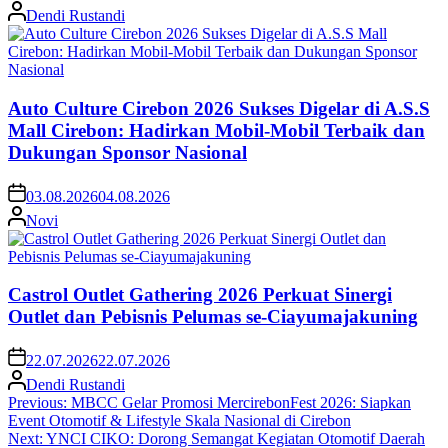
Dendi Rustandi
Auto Culture Cirebon 2026 Sukses Digelar di A.S.S
Mall Cirebon: Hadirkan Mobil-Mobil Terbaik dan
Dukungan Sponsor Nasional
03.08.2026
04.08.2026
Novi
Castrol Outlet Gathering 2026 Perkuat Sinergi
Outlet dan Pebisnis Pelumas se-Ciayumajakuning
22.07.2026
22.07.2026
Dendi Rustandi
Post
Previous:
MBCC Gelar Promosi MercirebonFest 2026: Siapkan
Event Otomotif & Lifestyle Skala Nasional di Cirebon
navigation
Next:
YNCI CIKO: Dorong Semangat Kegiatan Otomotif Daerah