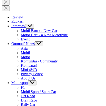
for:
Close
search
Review
Edukasi
Informasi
Show
sub
Mobil Baru / a New Car
menu
Motor Baru / a New Motorbike
Event
Otomotif News
Show
sub
Asia
menu
Mobil
Motor
Komunitas / Community
Komparasi
Mini 4WD
Privacy Policy
About Us
Motorsport
Show
sub
F1
menu
Mobil Sport / Sport Car
Off Road
Drag Race
Rally Car