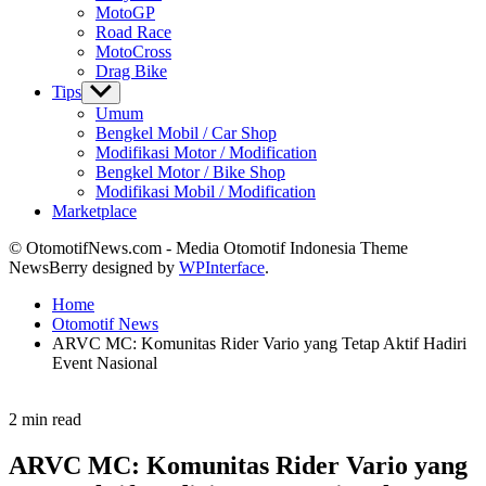
MotoGP
Road Race
MotoCross
Drag Bike
Tips
Show
sub
Umum
menu
Bengkel Mobil / Car Shop
Modifikasi Motor / Modification
Bengkel Motor / Bike Shop
Modifikasi Mobil / Modification
Marketplace
© OtomotifNews.com - Media Otomotif Indonesia Theme
NewsBerry designed by
WPInterface
.
Home
Otomotif News
ARVC MC: Komunitas Rider Vario yang Tetap Aktif Hadiri
Event Nasional
Estimated
2 min read
read
time
ARVC MC: Komunitas Rider Vario yang