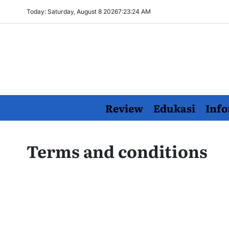
Skip
Today: Saturday, August 8 2026
7
:
23
:
25
AM
to
content
Review
Edukasi
Info
Terms and conditions