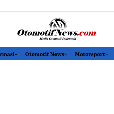
OtomotifNews.com
rmasi
Otomotif News
Motorsport